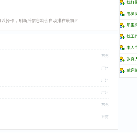
找打
电脑
可以操作，刷新后信息就会自动排在最前面
那里
找工
本人
东莞
张真
广州
裁床
宵
广州
广州
东莞
东莞