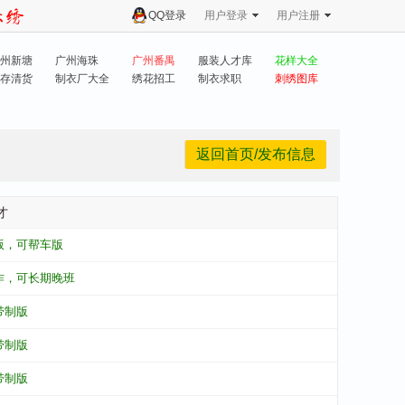
QQ登录
用户登录
用户注册
州新塘
广州海珠
广州番禺
服装人才库
花样大全
存清货
制衣厂大全
绣花招工
制衣求职
刺绣图库
返回首页/发布信息
才
版，可帮车版
作，可长期晚班
带制版
带制版
带制版