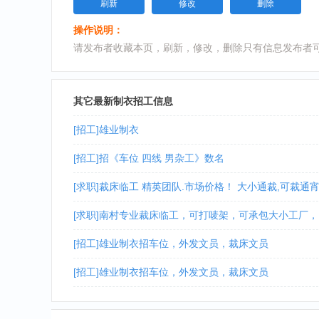
刷新
修改
删除
操作说明：
请发布者收藏本页，刷新，修改，删除只有信息发布者
其它最新制衣招工信息
[招工]雄业制衣
[招工]招《车位 四线 男杂工》数名
[求职]裁床临工 精英团队.市场价格！ 大小通裁,可裁通
[求职]南村专业裁床临工，可打唛架，可承包大小工厂，
[招工]雄业制衣招车位，外发文员，裁床文员
[招工]雄业制衣招车位，外发文员，裁床文员