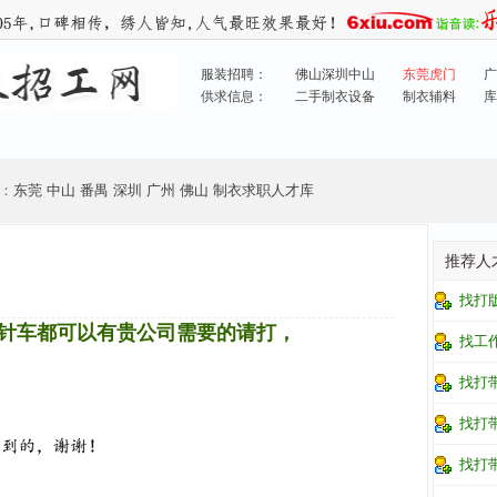
服装招聘：
佛山深圳中山
东莞虎门
广
供求信息：
二手制衣设备
制衣辅料
库
：
东莞
中山
番禺
深圳
广州
佛山
制衣求职人才库
推荐人
找打
针车都可以有贵公司需要的请打，
找工
找打
找打
找打