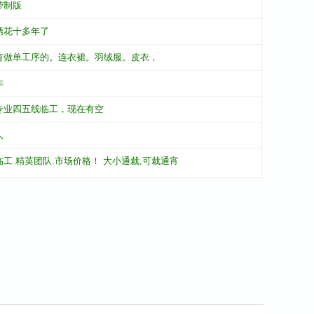
带制版
绣花十多年了
有做单工序的。连衣裙。羽绒服。皮衣，
作
专业四五线临工，现在有空
人
临工 精英团队.市场价格！ 大小通裁,可裁通宵