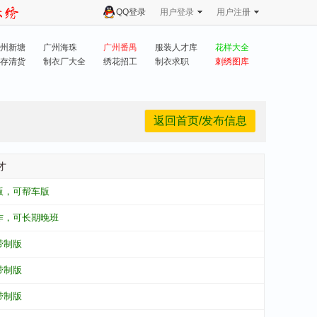
QQ登录
用户登录
用户注册
州新塘
广州海珠
广州番禺
服装人才库
花样大全
存清货
制衣厂大全
绣花招工
制衣求职
刺绣图库
返回首页/发布信息
才
版，可帮车版
作，可长期晚班
带制版
带制版
带制版