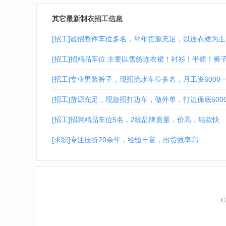
其它最新制衣招工信息
[招工]诚招整件车位多名，常年货源充足，以连衣裙为主 技
[招工]招精品车位 主要以雪纺连衣裙！衬衫！半裙！裤
[招工]专业男装裤子，现招流水车位多名，月工资6000一
[招工]货源充足，现急招打边车，做外单，打边保底600
[招工]招聘精品车位5名，2线品牌质量，价高，结款快
[求职]专注压折20余年，经验丰富，出货效率高
C