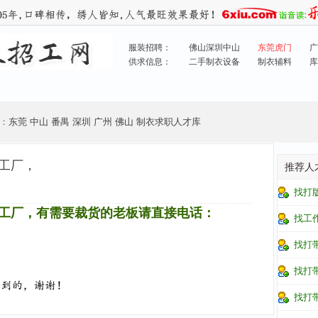
服装招聘：
佛山深圳中山
东莞虎门
广
供求信息：
二手制衣设备
制衣辅料
库
：
东莞
中山
番禺
深圳
广州
佛山
制衣求职人才库
工厂，
推荐人
找打
工厂，有需要裁货的老板请直接电话：
找工
找打
找打
找打