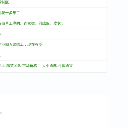
带制版
绣花十多年了
有做单工序的。连衣裙。羽绒服。皮衣，
作
专业四五线临工，现在有空
人
临工 精英团队.市场价格！ 大小通裁,可裁通宵
公司