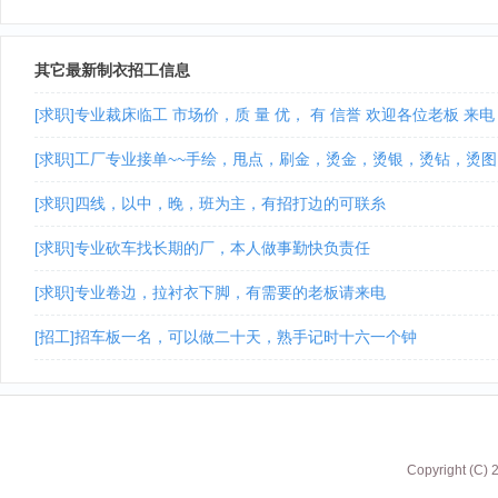
其它最新制衣招工信息
[求职]专业裁床临工 市场价，质 量 优， 有 信誉 欢迎各位老板 来电
[求职]工厂专业接单~~手绘，甩点，刷金，烫金，烫银，烫钻，烫
[求职]四线，以中，晚，班为主，有招打边的可联糸
[求职]专业砍车找长期的厂，本人做事勤快负责任
[求职]专业卷边，拉衬衣下脚，有需要的老板请来电
[招工]招车板一名，可以做二十天，熟手记时十六一个钟
Copyright (