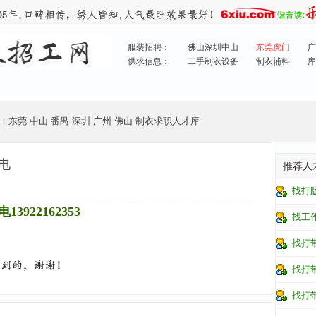
服装招聘：
佛山深圳中山
东莞虎门
广
供求信息：
二手制衣设备
制衣辅料
库
：
东莞
中山
番禺
深圳
广州
佛山
制衣求职人才库
电
推荐人
找打
22162353
找工
找打
找打
找打