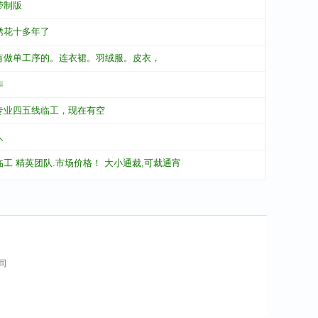
带制版
绣花十多年了
有做单工序的。连衣裙。羽绒服。皮衣，
作
专业四五线临工，现在有空
人
临工 精英团队.市场价格！ 大小通裁,可裁通宵
公司