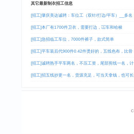
其它最新制衣招工信息
[招工]肇庆美达诚聘：车位工（双针/打边/平车）__多名
[招工]本厂有1700件卫衣，需要打边，冚车和哈梭
[招工]急招临工车位，7000件裤子，款式简单
[招工]平车装后代900件0.42件烫好的，五线色布，比骨，
[招工]诚聘熟手平车两名，不压工资，尾部剪线一名，
[招工]招五线抄更一名，货源充足，可当天拿钱，也可
C