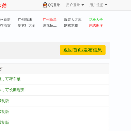
QQ登录
用户登录
用户注册
州新塘
广州海珠
广州番禺
服装人才库
花样大全
存清货
制衣厂大全
绣花招工
制衣求职
刺绣图库
返回首页/发布信息
才
版，可帮车版
作，可长期晚班
带制版
带制版
带制版