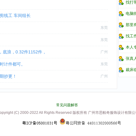
找打
电脑
 剪线工 车间组长
那里
东莞
找工
东莞
本人
底浪，0.32件1152件，
广州
张真
计时计件都可。
东莞
裁床
长期抄更！
广州
常见问题解答
opyright (C) 2000-2022 All Rights Reserved 版权所有 广州市思帕奇服饰设计有限