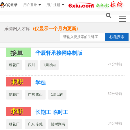
QQ登录
用户登录
用户注册
乐绣网人才库
(仅显示一个月内更新)
接单
华辰轩承接网络制版
21分钟前
绣花厂
四川
1周以内
求职
学徒
32分钟前
绣花厂
广东 佛山
1周以内
求职
长期工 临时工
34分钟前
绣花厂
广东 东莞
随时到岗