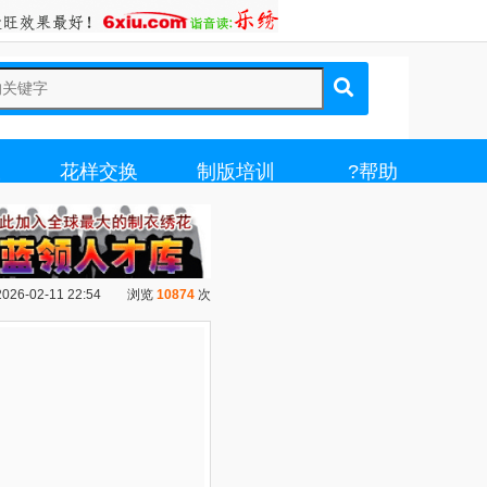
载
花样交换
制版培训
?帮助
26-02-11 22:54
浏览
10874
次