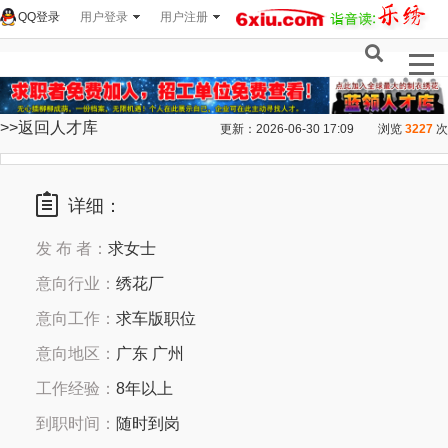
QQ登录
用户登录
用户注册
>>返回人才库
更新：2026-06-30 17:09
浏览
3227
次
详细：
发 布 者：
求女士
意向行业：
绣花厂
意向工作：
求车版职位
意向地区：
广东 广州
工作经验：
8年以上
到职时间：
随时到岗