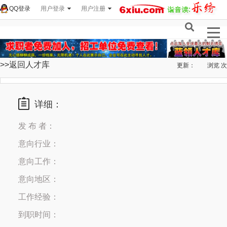
QQ登录
用户登录
用户注册
>>返回人才库
更新：
浏览
次
详细：
发 布 者：
意向行业：
意向工作：
意向地区：
工作经验：
到职时间：