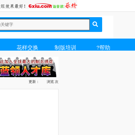
载
花样交换
制版培训
?帮助
更新：
浏览
次