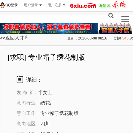
QQ登录
用户登录
用户注册
>>返回人才库
更新：2026-08-08 08:16
浏览
545
次
[求职] 专业帽子绣花制版
详细：
发 布 者：
半女士
意向行业：
绣花厂
意向工作：
专业帽子绣花制版
意向地区：
四川