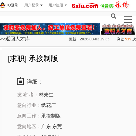
QQ登录
用户登录
用户注册
>>返回人才库
更新：2026-08-03 19:35
浏览
519
次
[求职] 承接制版
详细：
发 布 者：
林先生
意向行业：
绣花厂
意向工作：
承接制版
意向地区：
广东 东莞