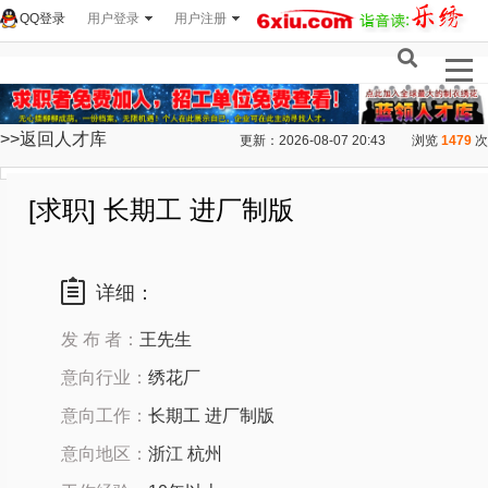
QQ登录
用户登录
用户注册
>>返回人才库
更新：2026-08-07 20:43
浏览
1479
次
[求职] 长期工 进厂制版
详细：
发 布 者：
王先生
意向行业：
绣花厂
意向工作：
长期工 进厂制版
意向地区：
浙江 杭州