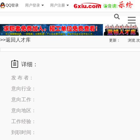
QQ登录
用户登录
用户注册
>>返回人才库
更新：
浏览
次
详细：
发 布 者：
意向行业：
意向工作：
意向地区：
工作经验：
到职时间：