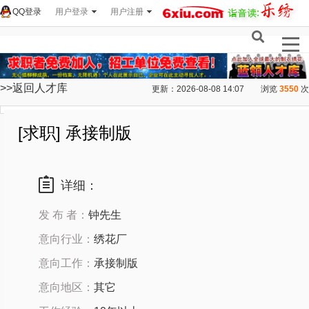
QQ登录
用户登录
用户注册
>>返回人才库
更新：2026-08-08 14:07
浏览
3550
次
[求职] 承接制版
详细：
发 布 者：
钟先生
意向行业：
绣花厂
意向工作：
承接制版
意向地区：
其它