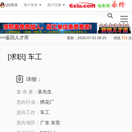
QQ登录
用户登录
用户注册
>>返回人才库
更新：2026-07-01 06:15
浏览
771
次
[求职] 车工
详细：
发 布 者：
喜先生
意向行业：
绣花厂
意向工作：
车工
意向地区：
广东 东莞