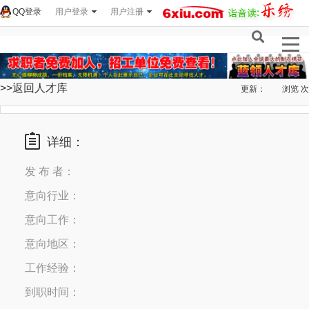
QQ登录
用户登录
用户注册
>>返回人才库
更新：
浏览
次
详细：
发 布 者：
意向行业：
意向工作：
意向地区：
工作经验：
到职时间：