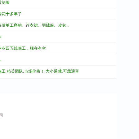
带制版
绣花十多年了
有做单工序的。连衣裙。羽绒服。皮衣，
作
专业四五线临工，现在有空
人
临工 精英团队.市场价格！ 大小通裁,可裁通宵
公司