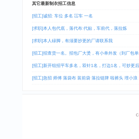
其它最新制衣招工信息
[招工]诚招: 车位 多名 冚车 一名
[求职]本人包代底，落代布:代贴，车前代，落拉炼
[求职]本人碌脚，有须要抄更的厂请联系我
[招工]招查货一名。招包厂大烫，有小单外发（到厂包
[招工]新开组招平车多名，双针1名，打边1名，可炒更
[招工]急招 师傅 落袋布 装前袋 落拉链牌 啦裤头 埋小浪
C