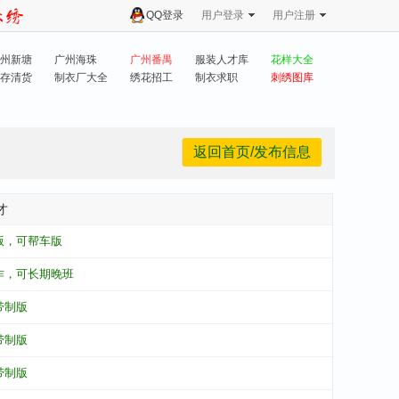
QQ登录
用户登录
用户注册
州新塘
广州海珠
广州番禺
服装人才库
花样大全
存清货
制衣厂大全
绣花招工
制衣求职
刺绣图库
返回首页/发布信息
才
版，可帮车版
作，可长期晚班
带制版
带制版
带制版