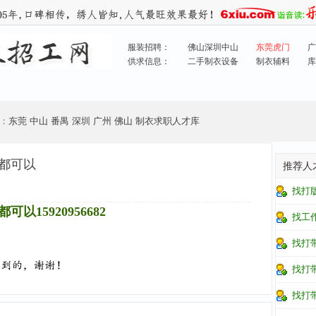
服装招聘：
佛山深圳中山
东莞虎门
广
供求信息：
二手制衣设备
制衣辅料
库
：
东莞
中山
番禺
深圳
广州
佛山
制衣求职人才库
都可以
推荐人
找打
5920956682
找工
找打
找打
找打