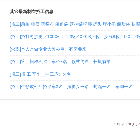
其它最新制衣招工信息
[招工]急招 师傅 落袋布 装前袋 落拉链牌 啦裤头 埋小浪 装后袋 封
[招工]招打枣抄更／1000件／12粒／0.016／粒，换浅8粒／0.02／
[求职]本人是做专业大烫抄更。有需要来
[招工]裤，裙梭织临工车位5名，款式简单，长期有单
[招工]招 工 平车（中工序）:4名
[招工]牛仔成件厂招平车3名，拉裤头一名，封嘴一名，车脚一名
Copyright (