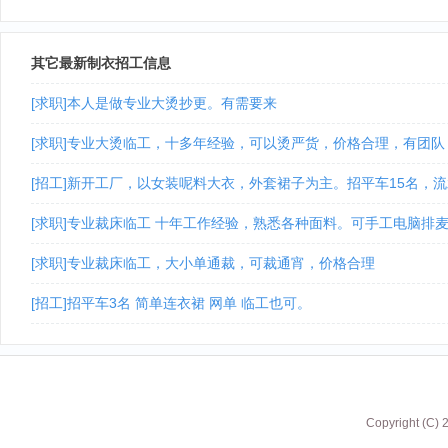
其它最新制衣招工信息
[求职]本人是做专业大烫抄更。有需要来
[求职]专业大烫临工，十多年经验，可以烫严货，价格合理，有团队
[招工]新开工厂，以女装呢料大衣，外套裙子为主。招平车15名，
[求职]专业裁床临工 十年工作经验，熟悉各种面料。可手工电脑排
[求职]专业裁床临工，大小单通裁，可裁通宵，价格合理
[招工]招平车3名 简单连衣裙 网单 临工也可。
Copyright (