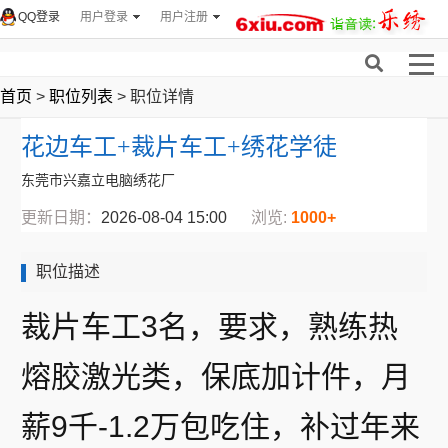
QQ登录
用户登录
用户注册
首页
>
职位列表
> 职位详情
花边车工+裁片车工+绣花学徒
东莞市兴嘉立电脑绣花厂
更新日期：
2026-08-04 15:00
浏览:
1000+
职位描述
裁片车工3名，要求，熟练热
熔胶激光类，保底加计件，月
薪9千-1.2万包吃住，补过年来