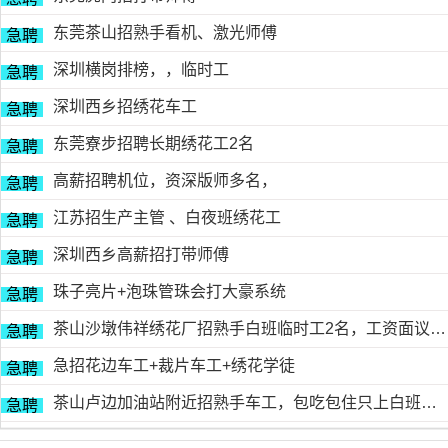
东莞茶山招熟手看机、激光师傅
急聘
深圳横岗排榜，，临时工
急聘
深圳西乡招绣花车工
急聘
东莞寮步招聘长期绣花工2名
急聘
高薪招聘机位，资深版师多名，
急聘
江苏招生产主管 、白夜班绣花工
急聘
深圳西乡高薪招打带师傅
急聘
珠子亮片+泡珠管珠会打大豪系统
急聘
茶山沙墩伟祥绣花厂招熟手白班临时工2名，工资面议，包吃住有的请电18676754153黎生
急聘
急招花边车工+裁片车工+绣花学徒
急聘
茶山卢边加油站附近招熟手车工，包吃包住只上白班，工资面议有的请电德胜13546915117
急聘