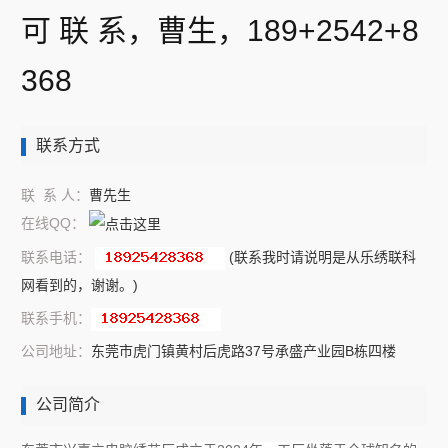
可 联 系，
曹生，
189+2542+8
368
联系方式
联 系 人：
曹先生
在线QQ：
联系电话：
(联系我时请说明是从乐绣联科
网看到的，谢谢。)
联系手机：
公司地址：
东莞市虎门镇黄村后虎路37号承盛产业园B栋四楼
公司简介