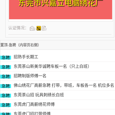
东莞市兴嘉立电脑绣花厂
认证情况：
置顶-急聘（内容页右侧）
招熟手长期工
急聘
东莞茶山新美华诚聘车板一名（只上白班）
急聘
招聘制版师傅一名
急聘
佛山绣花厂高薪急聘 打带，带班，车板各一名 机位多名
急聘
东莞茶山招 玩具刺绣长白班
急聘
东莞虎门高薪绣花师傅
急聘
东莞虎门招打带师傅
急聘