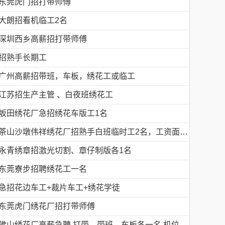
东莞虎门招打带师傅
大朗招看机临工2名
深圳西乡高薪招打带师傅
招熟手长期工
广州高薪招带班，车板，绣花工或临工
江苏招生产主管 、白夜班绣花工
坂田绣花厂急招绣花车版工1名
茶山沙墩伟祥绣花厂招熟手白班临时工2名，工资面议，包吃住有的请电18676754153黎生
永青绣章招激光切割、章仔制版各1名
东莞寮步招聘绣花工一名
急招花边车工+裁片车工+绣花学徒
花厂
东莞虎门绣花厂招打带师傅
佛山绣花厂高薪急聘 打带，带班，车板各一名 机位多名