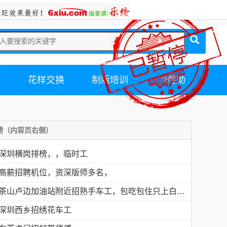
载
花样交换
制版培训
?帮助
聘（内容页右侧）
深圳横岗排榜，，临时工
高薪招聘机位，资深版师多名，
茶山卢边加油站附近招熟手车工，包吃包住只上白班，工资面议有的请电德胜13546915117
深圳西乡招绣花车工