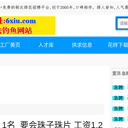
工厂黄页
人才库
供求信息
花样下
置顶-急
急聘
急聘
急聘
急聘
1名 要会珠子珠片 工资1.2