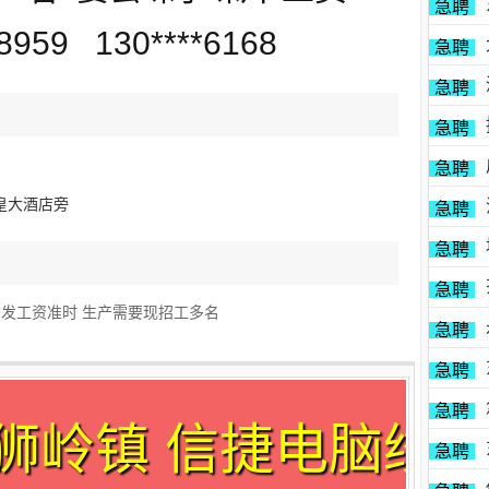
急聘
959 130****6168
急聘
急聘
急聘
急聘
皇大酒店旁
急聘
急聘
急聘
足 发工资准时 生产需要现招工多名
急聘
急聘
急聘
 狮岭镇 信捷电脑绣
急聘