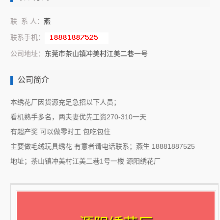
联 系 人：
燕
联系手机：
公司地址：
东莞市茶山镇冲美村江美二巷一号
公司简介
本绣花厂因货源充足急招以下人员；
看机熟手多名，两夫妻优先工资270-310一天
有超产奖 可以做零时工 包吃包住
主要做毛绒玩具绣花 有意者请电话联系；燕生 18881887525
地址；茶山镇冲美村江美二巷1号一楼 源阳绣花厂