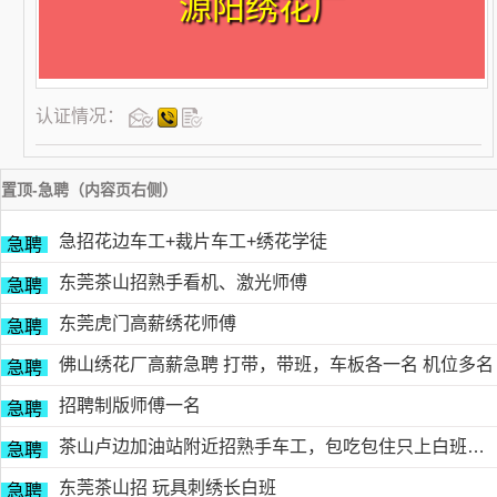
源阳绣花厂
认证情况：
置顶-急聘（内容页右侧）
急招花边车工+裁片车工+绣花学徒
急聘
东莞茶山招熟手看机、激光师傅
急聘
东莞虎门高薪绣花师傅
急聘
佛山绣花厂高薪急聘 打带，带班，车板各一名 机位多名
急聘
招聘制版师傅一名
急聘
茶山卢边加油站附近招熟手车工，包吃包住只上白班，工资面议有的请电德胜13546915117
急聘
东莞茶山招 玩具刺绣长白班
急聘