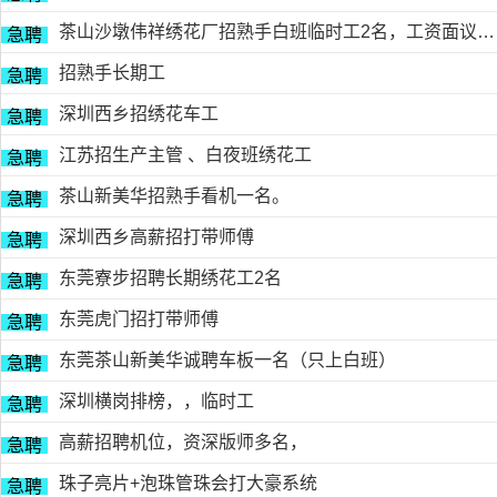
茶山沙墩伟祥绣花厂招熟手白班临时工2名，工资面议，包吃住有的请电18676754153黎生
急聘
招熟手长期工
急聘
深圳西乡招绣花车工
急聘
江苏招生产主管 、白夜班绣花工
急聘
茶山新美华招熟手看机一名。
急聘
深圳西乡高薪招打带师傅
急聘
东莞寮步招聘长期绣花工2名
急聘
东莞虎门招打带师傅
急聘
东莞茶山新美华诚聘车板一名（只上白班）
急聘
深圳横岗排榜，，临时工
急聘
高薪招聘机位，资深版师多名，
急聘
珠子亮片+泡珠管珠会打大豪系统
急聘