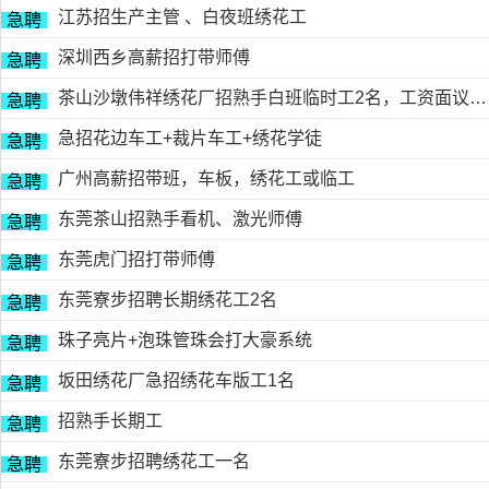
江苏招生产主管 、白夜班绣花工
急聘
深圳西乡高薪招打带师傅
急聘
茶山沙墩伟祥绣花厂招熟手白班临时工2名，工资面议，包吃住有的请电18676754153黎生
急聘
急招花边车工+裁片车工+绣花学徒
急聘
广州高薪招带班，车板，绣花工或临工
急聘
东莞茶山招熟手看机、激光师傅
急聘
东莞虎门招打带师傅
急聘
东莞寮步招聘长期绣花工2名
急聘
珠子亮片+泡珠管珠会打大豪系统
急聘
坂田绣花厂急招绣花车版工1名
急聘
招熟手长期工
急聘
东莞寮步招聘绣花工一名
急聘