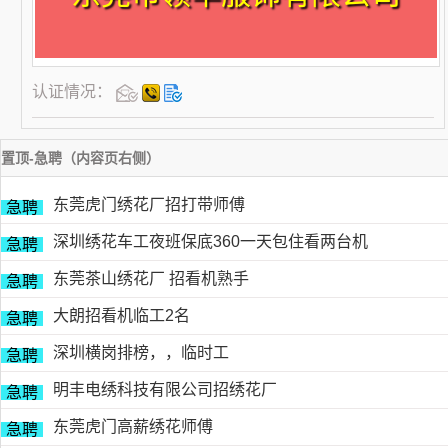
认证情况：
置顶-急聘（内容页右侧）
东莞虎门绣花厂招打带师傅
急聘
深圳绣花车工夜班保底360一天包住看两台机
急聘
东莞茶山绣花厂 招看机熟手
急聘
大朗招看机临工2名
急聘
深圳横岗排榜，，临时工
急聘
明丰电绣科技有限公司招绣花厂
急聘
东莞虎门高薪绣花师傅
急聘