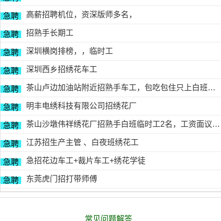
高薪招聘机位，资深版师多名，
急聘
招熟手长期工
急聘
深圳横岗排榜，，临时工
急聘
深圳西乡招绣花车工
急聘
茶山卢边加油站附近招熟手车工，包吃包住只上白班，工资面议有的请电德胜13546915117
急聘
明丰电绣科技有限公司招绣花厂
急聘
茶山沙墩伟祥绣花厂招熟手白班临时工2名，工资面议，包吃住有的请电18676754153黎生
急聘
江苏招生产主管 、白夜班绣花工
急聘
急招花边车工+裁片车工+绣花学徒
急聘
东莞虎门招打带师傅
急聘
常见问题解答