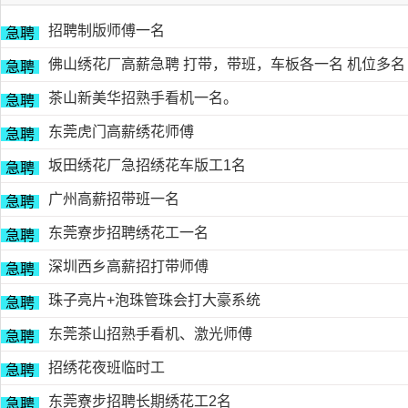
招聘制版师傅一名
急聘
佛山绣花厂高薪急聘 打带，带班，车板各一名 机位多名
急聘
茶山新美华招熟手看机一名。
急聘
东莞虎门高薪绣花师傅
急聘
坂田绣花厂急招绣花车版工1名
急聘
广州高薪招带班一名
急聘
东莞寮步招聘绣花工一名
急聘
深圳西乡高薪招打带师傅
急聘
珠子亮片+泡珠管珠会打大豪系统
急聘
东莞茶山招熟手看机、激光师傅
急聘
招绣花夜班临时工
急聘
东莞寮步招聘长期绣花工2名
急聘