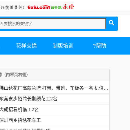
载
花样交换
制版培训
?帮助
聘（内容页右侧）
佛山绣花厂高薪急聘 打带，带班，车板各一名 机位多名
东莞寮步招聘长期绣花工2名
大朗招看机临工2名
深圳西乡招绣花车工