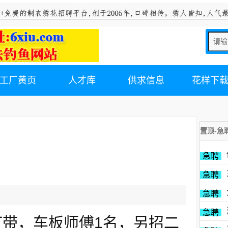
工厂黄页
人才库
供求信息
花样下
置顶-急
急聘
急聘
急聘
急聘
带，车板师傅1名，另招二