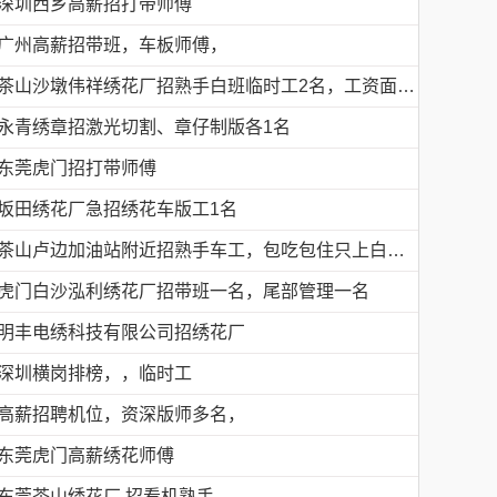
深圳西乡高薪招打带师傅
广州高薪招带班，车板师傅，
茶山沙墩伟祥绣花厂招熟手白班临时工2名，工资面议，包吃住有的请电18676754153黎生
永青绣章招激光切割、章仔制版各1名
东莞虎门招打带师傅
坂田绣花厂急招绣花车版工1名
茶山卢边加油站附近招熟手车工，包吃包住只上白班，工资面议有的请电德胜13546915117
虎门白沙泓利绣花厂招带班一名，尾部管理一名
明丰电绣科技有限公司招绣花厂
深圳横岗排榜，，临时工
高薪招聘机位，资深版师多名，
东莞虎门高薪绣花师傅
东莞茶山绣花厂 招看机熟手