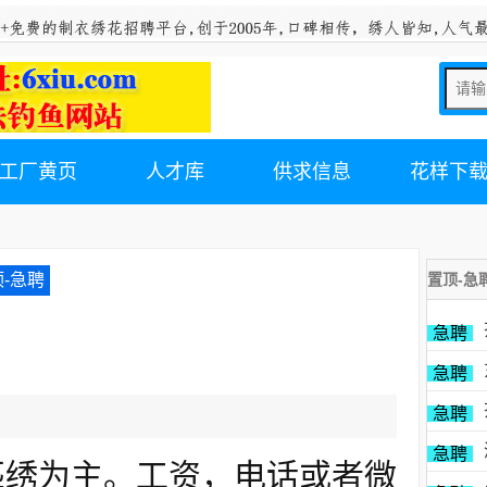
工厂黄页
人才库
供求信息
花样下
-急聘
置顶-急
急聘
急聘
急聘
急聘
匹绣为主。工资，电话或者微