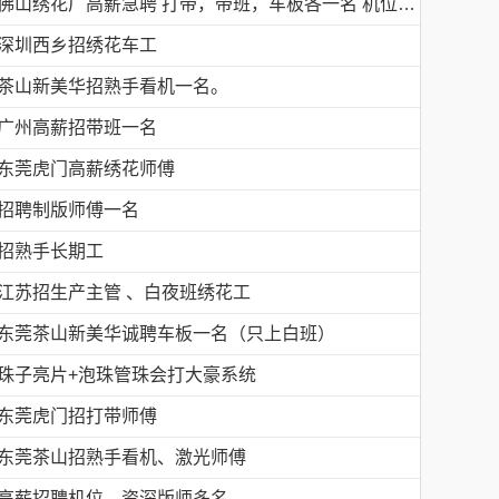
佛山绣花厂高薪急聘 打带，带班，车板各一名 机位多名
深圳西乡招绣花车工
茶山新美华招熟手看机一名。
广州高薪招带班一名
东莞虎门高薪绣花师傅
招聘制版师傅一名
招熟手长期工
江苏招生产主管 、白夜班绣花工
东莞茶山新美华诚聘车板一名（只上白班）
珠子亮片+泡珠管珠会打大豪系统
东莞虎门招打带师傅
东莞茶山招熟手看机、激光师傅
高薪招聘机位，资深版师多名，