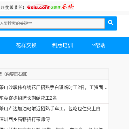
载
花样交换
制版培训
?帮助
聘（内容页右侧）
茶山沙墩伟祥绣花厂招熟手白班临时工2名，工资面议，包吃住有的请电18676754153黎生
东莞寮步招聘长期绣花工2名
茶山卢边加油站附近招熟手车工，包吃包住只上白班，工资面议有的请电德胜13546915117
深圳西乡高薪招打带师傅