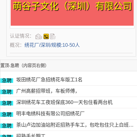
萌谷子文化（深圳）有限公司
认证情况：
概况：
绣花厂/深圳/规模:10-50人
置顶-急聘（内容页右侧）
坂田绣花厂急招绣花车版工1名
急聘
广州高薪招带班，车板师傅，
急聘
深圳绣花车工夜班保底360一天包住看两台机
急聘
明丰电绣科技有限公司招绣花厂
急聘
茶山卢边加油站附近招熟手车工，包吃包住只上白班，工资面议有的请电德胜13546915117
急聘
招熟手长期工