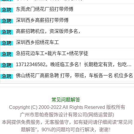
东莞虎门绣花厂招打带师傅
急聘
深圳西乡高薪招打带师傅
急聘
高薪招聘机位，资深版师多名，
急聘
深圳西乡招绣花车工
急聘
急招花边车工+裁片车工+绣花学徒
急聘
13712346582。晚班临工多名！长期稳定有货，包吃包住
急聘
佛山绣花厂高薪急聘 打带，带班，车板各一名 机位多名
急聘
常见问题解答
Copyright (C) 2000-2022 All Rights Reserved 版权所有
广州市思帕奇服饰设计有限公司(网络运营部)
本网提供免费服务，无客服值守，如有疑问请仔细阅读“常见问
题解答”，90%的问题均可自行解决，谢谢！