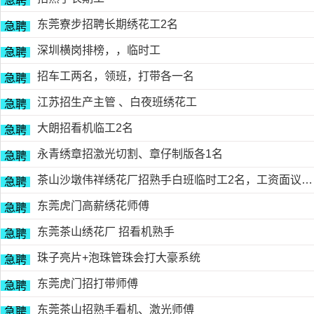
急聘
东莞寮步招聘长期绣花工2名
急聘
深圳横岗排榜，，临时工
急聘
招车工两名，领班，打带各一名
急聘
江苏招生产主管 、白夜班绣花工
急聘
大朗招看机临工2名
急聘
永青绣章招激光切割、章仔制版各1名
急聘
茶山沙墩伟祥绣花厂招熟手白班临时工2名，工资面议，包吃住有的请电18676754153黎生
急聘
东莞虎门高薪绣花师傅
急聘
东莞茶山绣花厂 招看机熟手
急聘
珠子亮片+泡珠管珠会打大豪系统
急聘
东莞虎门招打带师傅
急聘
东莞茶山招熟手看机、激光师傅
急聘