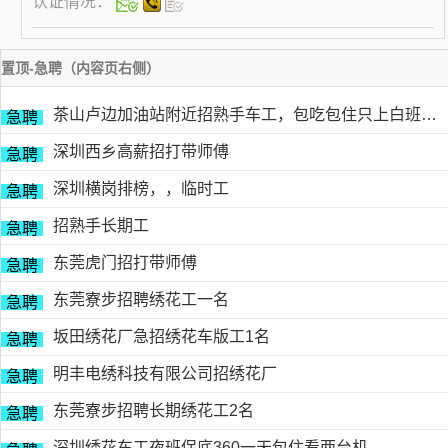
认证情况：
置顶-急聘（内容页右侧）
茶山卢边加油站附近招熟手车工，包吃包住只上白班，工资面议有的请电德胜13546915117
急聘
深圳西乡高薪招打带师傅
急聘
深圳横岗排榜，，临时工
急聘
招熟手长期工
急聘
东莞虎门招打带师傅
急聘
东莞寮步招聘绣花工一名
急聘
坂田绣花厂急招绣花车版工1名
急聘
明丰电绣科技有限公司招绣花厂
急聘
东莞寮步招聘长期绣花工2名
急聘
深圳绣花车工夜班保底360一天包住看两台机