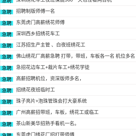
急聘
招聘制版师傅一名
急聘
东莞虎门高薪绣花师傅
急聘
深圳西乡招绣花车工
急聘
江苏招生产主管 、白夜班绣花工
急聘
佛山绣花厂高薪急聘 打带，带班，车板各一名 机位多名
急聘
急招花边车工+裁片车工+绣花学徒
急聘
高薪招聘机位，资深版师多名，
急聘
招绣花夜班临时工
急聘
珠子亮片+泡珠管珠会打大豪系统
急聘
广州高薪招带班，车板，绣花工或临工
急聘
茶山新美华招熟手看机一名。
急聘
东莞虎门绣花厂招打带师傅
急聘