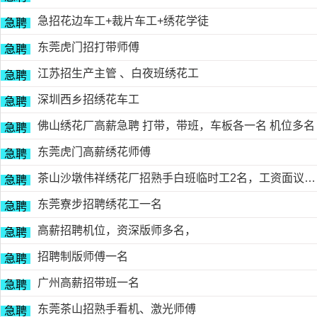
急招花边车工+裁片车工+绣花学徒
急聘
东莞虎门招打带师傅
急聘
江苏招生产主管 、白夜班绣花工
急聘
深圳西乡招绣花车工
急聘
佛山绣花厂高薪急聘 打带，带班，车板各一名 机位多名
急聘
东莞虎门高薪绣花师傅
急聘
茶山沙墩伟祥绣花厂招熟手白班临时工2名，工资面议，包吃住有的请电18676754153黎生
急聘
东莞寮步招聘绣花工一名
急聘
高薪招聘机位，资深版师多名，
急聘
招聘制版师傅一名
急聘
广州高薪招带班一名
急聘
东莞茶山招熟手看机、激光师傅
急聘