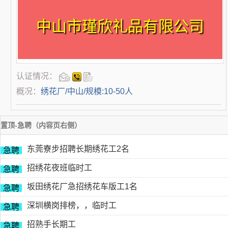
中山市瑾欣礼品有限公司
认证情况：
概况：
绣花厂/中山/规模:10-50人
置顶-急聘（内容页右侧）
东莞寮步招聘长期绣花工2名
急聘
招绣花夜班临时工
急聘
坂田绣花厂急招绣花车版工1名
急聘
深圳横岗排榜，，临时工
急聘
招熟手长期工
急聘