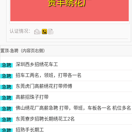
贵丰绣花厂
认证情况：
置顶-急聘（内容页右侧）
深圳西乡招绣花车工
急聘
招车工两名，领班，打带各一名
急聘
东莞虎门高薪绣花打带师傅
急聘
高薪招珠子打带
急聘
佛山绣花厂高薪急聘 打带，带班，车板各一名 机位多名
急聘
东莞寮步招聘长期绣花工2名
急聘
招熟手长期工
急聘