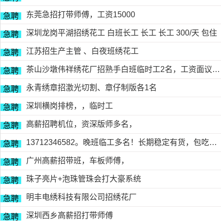
东莞急招打带师傅，工资15000
急聘
深圳龙岗平湖招绣花工 白班长工 长工 长工 300/天 包住
急聘
江苏招生产主管 、白夜班绣花工
急聘
茶山沙墩伟祥绣花厂招熟手白班临时工2名，工资面议，包吃住有的请电18676754153黎生
急聘
永青绣章招激光切割、章仔制版各1名
急聘
深圳横岗排榜，，临时工
急聘
高薪招聘机位，资深版师多名，
急聘
13712346582。晚班临工多名！长期稳定有货，包吃包住
急聘
广州高薪招带班，车板师傅，
急聘
珠子亮片+泡珠管珠会打大豪系统
急聘
明丰电绣科技有限公司招绣花厂
急聘
深圳西乡高薪招打带师傅
急聘