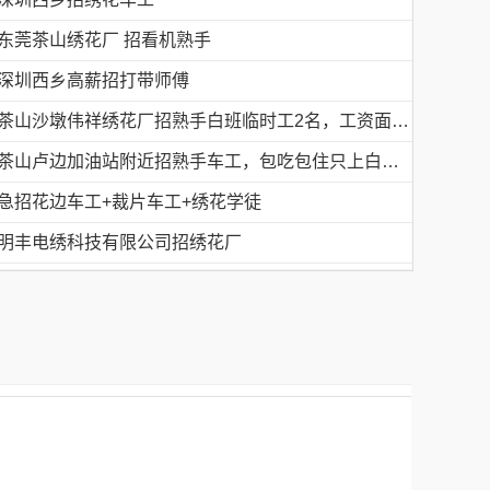
东莞茶山绣花厂 招看机熟手
深圳西乡高薪招打带师傅
茶山沙墩伟祥绣花厂招熟手白班临时工2名，工资面议，包吃住有的请电18676754153黎生
茶山卢边加油站附近招熟手车工，包吃包住只上白班，工资面议有的请电德胜13546915117
急招花边车工+裁片车工+绣花学徒
明丰电绣科技有限公司招绣花厂