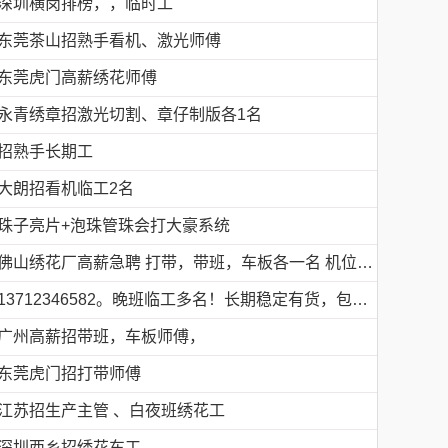
深圳横岗排榜，，临时工
东莞茶山招熟手看机、激光师傅
东莞虎门高薪绣花师傅
永青绣章招激光切割、章仔制版各1名
招熟手长期工
大朗招看机临工2名
珠子亮片+泡珠管珠会打大豪系统
佛山绣花厂高薪急聘 打带，带班，车板各一名 机位多名
13712346582。晚班临工多名！长期稳定有货，包吃包住
广州高薪招带班，车板师傅，
东莞虎门招打带师傅
江苏招生产主管 、白夜班绣花工
深圳西乡招绣花车工