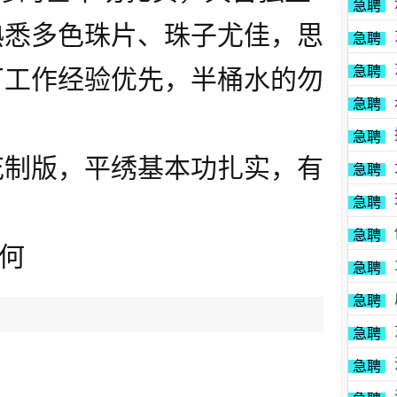
急聘
熟悉多色珠片、珠子尤佳，思
急聘
急聘
厂工作经验优先，半桶水的勿
急聘
急聘
花制版，平绣基本功扎实，有
急聘
急聘
急聘
3何
急聘
急聘
急聘
急聘