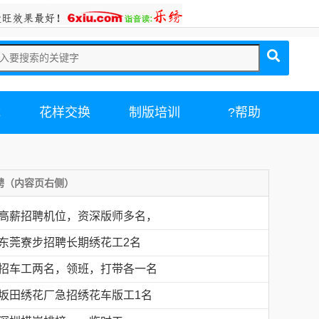
载
花样交换
制版培训
?帮助
聘（内容页右侧）
高薪招聘机位，资深版师多名，
东莞寮步招聘长期绣花工2名
招车工两名，领班，打带各一名
坂田绣花厂急招绣花车版工1名