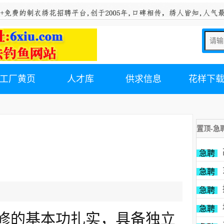
工厂黄页
人才库
供求信息
花样下
置顶-急
急聘
急聘
急聘
急聘
维修的基本功扎实
，具备独立