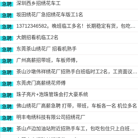
深圳西乡招绣花车工
急聘
坂田绣花厂急招绣花车版工1名
急聘
13712346582。晚班临工多名！长期稳定有货，包吃包住
急聘
大朗招看机临工2名
急聘
东莞茶山绣花厂 招看机熟手
急聘
广州高薪招带班，车板师傅，
急聘
茶山沙墩伟祥绣花厂招熟手白班临时工2名，工资面议，包吃住有的请电18676754153黎生
急聘
东莞虎门高薪绣花师傅
急聘
珠子亮片+泡珠管珠会打大豪系统
急聘
佛山绣花厂高薪急聘 打带，带班，车板各一名 机位多名
急聘
明丰电绣科技有限公司招绣花厂
急聘
茶山卢边加油站附近招熟手车工，包吃包住只上白班，工资面议有的请电德胜13546915117
急聘