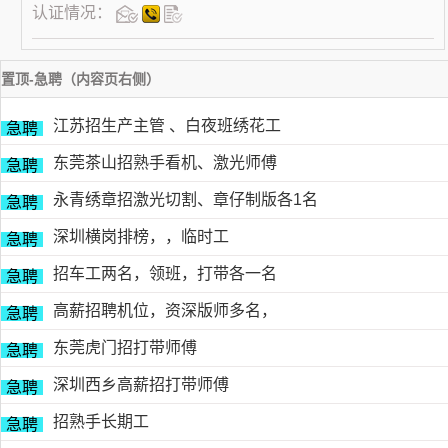
认证情况：
置顶-急聘（内容页右侧）
江苏招生产主管 、白夜班绣花工
急聘
东莞茶山招熟手看机、激光师傅
急聘
永青绣章招激光切割、章仔制版各1名
急聘
深圳横岗排榜，，临时工
急聘
招车工两名，领班，打带各一名
急聘
高薪招聘机位，资深版师多名，
急聘
东莞虎门招打带师傅
急聘
深圳西乡高薪招打带师傅
急聘
招熟手长期工
急聘