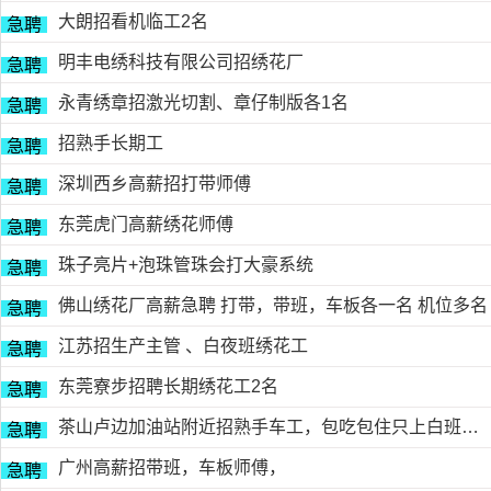
大朗招看机临工2名
急聘
明丰电绣科技有限公司招绣花厂
急聘
永青绣章招激光切割、章仔制版各1名
急聘
招熟手长期工
急聘
深圳西乡高薪招打带师傅
急聘
东莞虎门高薪绣花师傅
急聘
珠子亮片+泡珠管珠会打大豪系统
急聘
佛山绣花厂高薪急聘 打带，带班，车板各一名 机位多名
急聘
江苏招生产主管 、白夜班绣花工
急聘
东莞寮步招聘长期绣花工2名
急聘
茶山卢边加油站附近招熟手车工，包吃包住只上白班，工资面议有的请电德胜13546915117
急聘
广州高薪招带班，车板师傅，
急聘