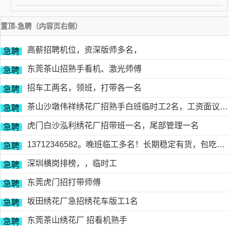
置顶-急聘（内容页右侧）
高薪招聘机位，资深版师多名，
急聘
东莞茶山招熟手看机、激光师傅
急聘
招车工两名，领班，打带各一名
急聘
茶山沙墩伟祥绣花厂招熟手白班临时工2名，工资面议，包吃住有的请电18676754153黎生
急聘
虎门白沙泓利绣花厂招带班一名，尾部管理一名
急聘
13712346582。晚班临工多名！长期稳定有货，包吃包住
急聘
深圳横岗排榜，，临时工
急聘
东莞虎门招打带师傅
急聘
坂田绣花厂急招绣花车版工1名
急聘
东莞茶山绣花厂 招看机熟手
急聘