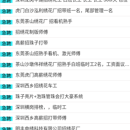
急聘
虎门白沙泓利绣花厂招带班一名，尾部管理一名
急聘
东莞茶山绣花厂 招看机熟手
急聘
招绣花制版师傅
急聘
高薪招珠子打带
急聘
东莞茶山招熟手看机、激光师傅
急聘
茶山沙墩伟祥绣花厂招熟手白班临时工2名，工资面议，包吃住有的请电18676754153黎生
急聘
东莞虎门高薪绣花师傅
急聘
深圳西乡招绣花车工
急聘
珠子亮片+泡珠管珠会打大豪系统
急聘
深圳横岗排榜，，临时工
急聘
深圳西乡高薪招打带师傅
急聘
明丰电绣科技有限公司招绣花厂
急聘