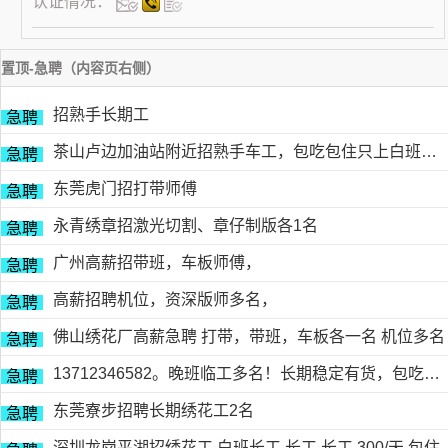
认证情况：
置顶-急聘（内容页右侧）
招熟手长期工
急聘
茶山卢边加油站附近招熟手车工，包吃包住只上白班，工资面议有的请电德胜13546915117
急聘
东莞虎门招打带师傅
急聘
永青绣章招激光切割、章仔制版各1名
急聘
广州高薪招带班，车板师傅，
急聘
高薪招聘机位，资深版师多名，
急聘
佛山绣花厂高薪急聘 打带，带班，车板各一名 机位多名
急聘
13712346582。晚班临工多名！长期稳定有货，包吃包住
急聘
东莞寮步招聘长期绣花工2名
急聘
深圳龙岗平湖招绣花工 白班长工 长工 长工 300/天 包住