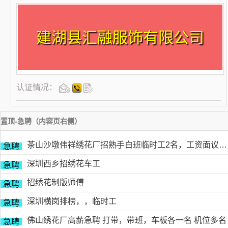
建湖县汇融服饰有限公司
认证情况：
置顶-急聘（内容页右侧）
茶山沙墩伟祥绣花厂招熟手白班临时工2名，工资面议，包吃住有的请电18676754153黎生
急聘
深圳西乡招绣花车工
急聘
招绣花制版师傅
急聘
深圳横岗排榜，，临时工
急聘
佛山绣花厂高薪急聘 打带，带班，车板各一名 机位多名
急聘