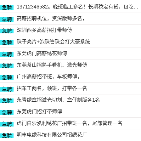
13712346582。晚班临工多名！长期稳定有货，包吃包住
急聘
高薪招聘机位，资深版师多名，
急聘
深圳西乡高薪招打带师傅
急聘
珠子亮片+泡珠管珠会打大豪系统
急聘
东莞虎门高薪绣花师傅
急聘
东莞茶山招熟手看机、激光师傅
急聘
广州高薪招带班，车板师傅，
急聘
招车工两名，领班，打带各一名
急聘
永青绣章招激光切割、章仔制版各1名
急聘
东莞虎门招打带师傅
急聘
虎门白沙泓利绣花厂招带班一名，尾部管理一名
急聘
明丰电绣科技有限公司招绣花厂
急聘