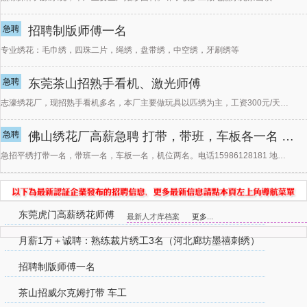
急聘
招聘制版师傅一名
专业绣花：毛巾绣，四珠二片，绳绣，盘带绣，中空绣，牙刷绣等
急聘
东莞茶山招熟手看机、激光师傅
志濠绣花厂，现招熟手看机多名，本厂主要做玩具以匹绣为主，工资300元/天保底加记件。多捞多得。另招激
急聘
佛山绣花厂高薪急聘 打带，带班，车板各一名 机位多名
急招平绣打带一名，带班一名，车板一名，机位两名。电话15986128181 地址：佛山祖庙路
东莞虎门高薪绣花师傅
最新人才库档案
更多...
月薪1万＋诚聘：熟练裁片绣工3名（河北廊坊墨禧刺绣）
招聘制版师傅一名
茶山招威尔克姆打带 车工