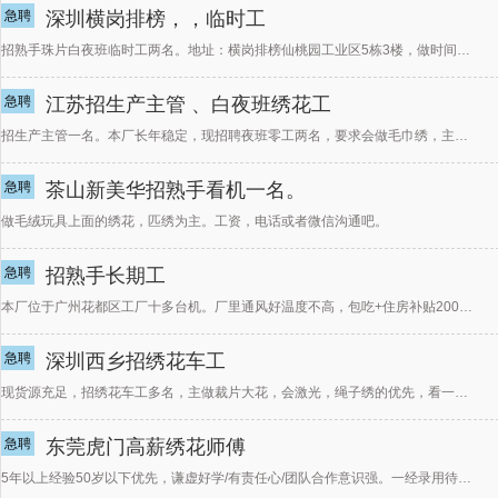
急聘
深圳横岗排榜，，临时工
招熟手珠片白夜班临时工两名。地址：横岗排榜仙桃园工业区5栋3楼，做时间短的，挑货的尽量不要打电
急聘
江苏招生产主管 、白夜班绣花工
招生产主管一名。本厂长年稳定，现招聘夜班零工两名，要求会做毛巾绣，主要做衣服裁片类，平绣，毛巾。 看
急聘
茶山新美华招熟手看机一名。
做毛绒玩具上面的绣花，匹绣为主。工资，电话或者微信沟通吧。
急聘
招熟手长期工
本厂位于广州花都区工厂十多台机。厂里通风好温度不高，包吃+住房补贴200，停车方便招熟手裁片工3名，
急聘
深圳西乡招绣花车工
现货源充足，招绣花车工多名，主做裁片大花，会激光，绳子绣的优先，看一台机保底320＋超产，订单量大，
急聘
东莞虎门高薪绣花师傅
5年以上经验50岁以下优先，谦虚好学/有责任心/团队合作意识强。一经录用待遇丰厚！一经录取待遇从优，