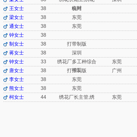
临时
王女士
38
杭州
梁女士
38
东莞
通女士
38
东莞
钟女士
38
制女士
38
打带制版
蒋女士
38
深圳
钟女士
33
绣花厂多工种综合
东莞
招工
唐女士
38
打带制版
广州
李女士
38
东莞
熊女士
38
东莞
柯女士
44
绣花厂长主管,绣
东莞
花领
周女士
38
绣花长期工
广州
甘女士
38
东莞
李女士
38
车缝车位/车间多
种工
潘女士
38
绣花长期工,打带
广州