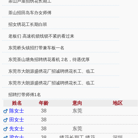
茶山卢屋招绣花长期工
茶山招田岛车办女师傅
招女绣花工长期白班
老板们 高速机锁线锁不紧的看过来
东莞桥头镇招打带兼车板一名
东莞茶山塘角招聘绣花看机 2名，待遇优厚
东莞市大朗源盛绣花厂招诚聘绣花长工、临工
东莞市大朗源盛绣花厂招诚聘绣花长工、临工
招聘打带师傅1名
姓名
年龄
意向
地区
陈女士
38
东莞
田女士
38
先女士
38
东莞
梁女士
38
绣花长期工,绣花
深圳