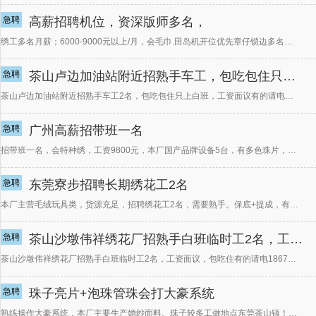
急聘
高薪招聘机位，资深版师多名，
绣工多名月薪；6000-9000元以上/月，会毛巾.田岛机开位优先章仔锁边多名月薪：熟手，7000元
急聘
茶山卢边加油站附近招熟手车工，包吃包住只上白班，工资面议有的请电德胜13
茶山卢边加油站附近招熟手车工2名，包吃包住只上白班，工资面议有的请电德胜绣花厂13546915117
急聘
广州高薪招带班一名
招带班一名，会特种绣，工资9800元，本厂国产品牌设备5台，有多色珠片，毛巾，珠子，双色绳绣，激光绣
急聘
东莞寮步招聘长期绣花工2名
本厂主营毛绒玩具类，货源充足，招聘绣花工2名，需要熟手。保底+提成，有宿舍及食堂。月休2天，白夜班。
急聘
茶山沙墩伟祥绣花厂招熟手白班临时工2名，工资面议，包吃住有的请电1867
茶山沙墩伟祥绣花厂招熟手白班临时工2名，工资面议，包吃住有的请电18676754153黎生
急聘
珠子亮片+泡珠管珠会打大豪系统
熟练操作大豪系统，本厂主要生产婚纱面料。珠子较多工做地点东莞茶山镇！！！