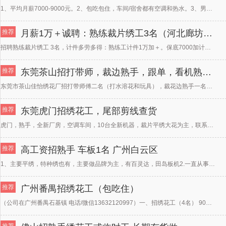
1、平均月薪7000-9000元。2、包吃包住，车间/宿舍都有空调和热水。3、男女不限，30-55周
推荐
月薪1万＋诚聘：熟练裁片绣工3名（河北廊坊墨禧刺绣）
招聘熟练裁片绣工 3名，计件多劳多得：熟练工计件1万加＋。保底7000加计件墨禧刺绣招聘啦！你热爱传
推荐
东莞茶山招打带师，裁边熟手，跟单，看机熟手，查货。
东莞市茶山佳怡绣花厂招打带师傅二名（打水溶花和玩具），裁花边熟手一名，跟单一名，招车工熟手多名，查货
推荐
东莞虎门招绣花工，尾部剪线查货
虎门，熟手，全新厂房，空调车间，10台全新机器，裁片平绣大花为主，联系人：陈生18967137222
推荐
高工资招熟手 车板1名 广州白云区
1、主要平绣，特种绣也有，主要做品牌为主，有百灵达，田岛板机2.一直从事车板3年以上3.有意者请打1
推荐
广州番禺招绣花工（包吃住）
（公司在广州番禺石基镇 电话/微信13632120997）一、招绣花工（4名） 9000-1