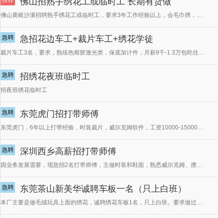
推荐
佛山招熟手绣花工或临时工 长期有货做
佛山黄岐沙溪招聘熟手绣花工或临时工，要求3年工作经验以上，会毛巾绣，月休两天，做服装，包吃住，长期有
急聘
急招花边车工+裁片车工+绣花学徒
裁片车工3名，要求，熟练热熔胶激光类，保底加计件，月薪9千-1.3万包吃住，花边车工2名，熟练花边水
急聘
招绣花夜班临时工
招夜班绣花临时工
急聘
东莞虎门招打带师傅
东莞虎门，6年以上打带经验，时装裁片，威尔克姆软件，工资10000-15000有兴趣的联系15818
急聘
深圳西乡高薪招打带师傅
因业务发展需要，现急招2名打带师傅，主做时装和鞋面，熟悉威尔克姆、擅长珠子，珠片，多色国风工艺等等优
急聘
东莞茶山新美华诚聘车板一名（只上白班）
本厂主要是做毛绒玩具上面的绣花，诚聘绣花车板1名，只上白班。要求做过类似工作，经验丰富的人面试，工资