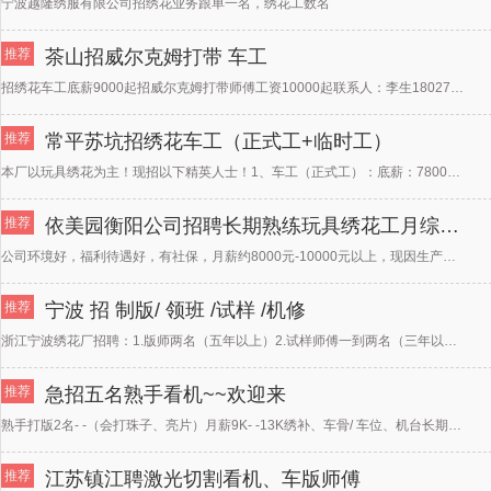
宁波越隆绣服有限公司招绣花业务跟单一名，绣花工数名
推荐
茶山招威尔克姆打带 车工
招绣花车工底薪9000起招威尔克姆打带师傅工资10000起联系人：李生18027527269
推荐
常平苏坑招绣花车工（正式工+临时工）
本厂以玩具绣花为主！现招以下精英人士！1、车工（正式工）：底薪：7800+计件！夜班补助40元/晚，
推荐
依美园衡阳公司招聘长期熟练玩具绣花工月综合工资8000-10000元/+
公司环境好，福利待遇好，有社保，月薪约8000元-10000元以上，现因生产需要，大量招聘熟练绣花工
推荐
宁波 招 制版/ 领班 /试样 /机修
浙江宁波绣花厂招聘：1.版师两名（五年以上）2.试样师傅一到两名（三年以上）3.领班师傅两名（三年以
推荐
急招五名熟手看机~~欢迎来
熟手打版2名- -（会打珠子、亮片）月薪9K- -13K绣补、车骨/ 车位、机台长期工多名、不要炒更
推荐
江苏镇江聘激光切割看机、车版师傅