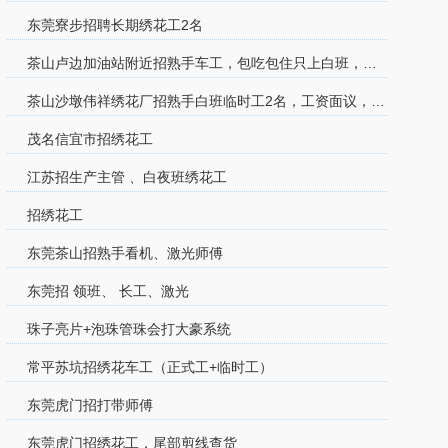
东莞寮步招聘长期绣花工2名
茶山卢边加油站附近招熟手车工，包吃包住只上白班，工资面议有
茶山沙墩伟祥绣花厂招熟手白班临时工2名，工资面议，包吃住有
茂名信宜市招绣花工
江苏招生产主管 、白夜班绣花工
招绣花工
东莞茶山招熟手看机、激光师傅
东莞招 领班、 长工、激光
珠子亮片+泡珠管珠会打大豪系统
常平苏坑招绣花车工（正式工+临时工）
东莞虎门招打带师傅
东莞虎门招绣花工，尾部剪线查货