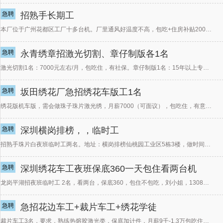
急聘
招熟手长期工
本厂位于广州花都区工厂十多台机。厂里通风好温度不高，包吃+住房补贴200，停车方便招熟手裁片工3名，
急聘
永青绣章招激光切割、章仔制版各1名
激光切割1名：7000元左右/月，包吃住，有社保。章仔制版1名：15年以上专业章仔制版经验，2000
急聘
坂田绣花厂急招绣花车版工1名
绣花版机车版，需会做珠子珠片激光绣，月薪7000（可面议），包吃住，有意联系林小姐138233362
急聘
深圳横岗排榜，，临时工
招熟手珠片白夜班临时工两名。地址：横岗排榜仙桃园工业区5栋3楼，做时间短的，挑货的尽量不要打电
急聘
深圳绣花车工夜班保底360一天包住看两台机
龙岗平湖招夜班临时工 2名，看两台，保底360，包住不包吃，刘小姐，13088856566
急聘
急招花边车工+裁片车工+绣花学徒
裁片车工3名，要求，熟练热熔胶激光类，保底加计件，月薪9千-1.3万包吃住，花边车工2名，熟练花边水