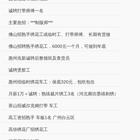
诚聘打带师傅一名
主要急招：***制版师***
佛山招熟手绣花工或临时工、打带师傅、 长期有货做
佛山招聘熟手绣花工，6000元一个月，可做到年底
惠州兆新诚聘后整领班及查货员
诚聘烫胶工
惠州招临时绣花车工：保底320元，包吃包住
月薪1万＋诚聘：熟练裁片绣工3名（河北廊坊墨禧刺绣）
茶山招威尔克姆打带 车工
高工资招熟手 车板1名 广州白云区
高埗绣花厂招绣花工