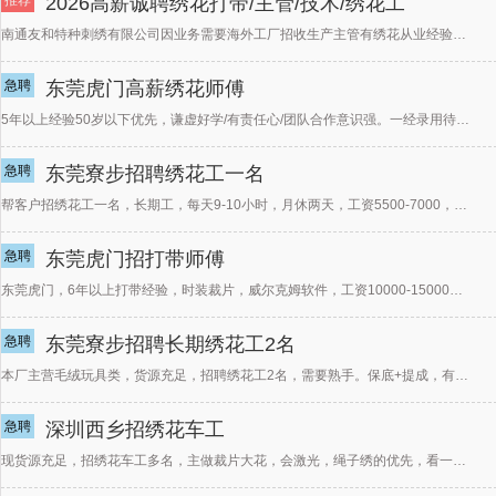
推荐
2026高薪诚聘绣花打带/主管/技术/绣花工
南通友和特种刺绣有限公司因业务需要海外工厂招收生产主管有绣花从业经验5年以上，精通各类型绣花（平绣、
急聘
东莞虎门高薪绣花师傅
5年以上经验50岁以下优先，谦虚好学/有责任心/团队合作意识强。一经录用待遇丰厚！一经录取待遇从优，
急聘
东莞寮步招聘绣花工一名
帮客户招绣花工一名，长期工，每天9-10小时，月休两天，工资5500-7000，工作轻松，生手或者学
急聘
东莞虎门招打带师傅
东莞虎门，6年以上打带经验，时装裁片，威尔克姆软件，工资10000-15000有兴趣的联系15818
急聘
东莞寮步招聘长期绣花工2名
本厂主营毛绒玩具类，货源充足，招聘绣花工2名，需要熟手。保底+提成，有宿舍及食堂。月休2天，白夜班。
急聘
深圳西乡招绣花车工
现货源充足，招绣花车工多名，主做裁片大花，会激光，绳子绣的优先，看一台机保底320＋超产，订单量大，