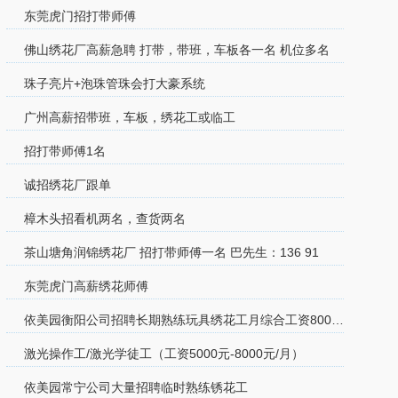
东莞虎门招打带师傅
佛山绣花厂高薪急聘 打带，带班，车板各一名 机位多名
珠子亮片+泡珠管珠会打大豪系统
广州高薪招带班，车板，绣花工或临工
招打带师傅1名
诚招绣花厂跟单
樟木头招看机两名，查货两名
茶山塘角润锦绣花厂 招打带师傅一名 巴先生：136 91
东莞虎门高薪绣花师傅
依美园衡阳公司招聘长期熟练玩具绣花工月综合工资8000-1
激光操作工/激光学徒工（工资5000元-8000元/月）
依美园常宁公司大量招聘临时熟练锈花工