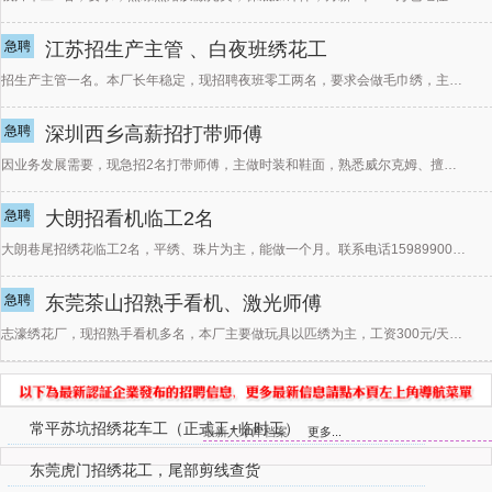
急聘
江苏招生产主管 、白夜班绣花工
招生产主管一名。本厂长年稳定，现招聘夜班零工两名，要求会做毛巾绣，主要做衣服裁片类，平绣，毛巾。 看
急聘
深圳西乡高薪招打带师傅
因业务发展需要，现急招2名打带师傅，主做时装和鞋面，熟悉威尔克姆、擅长珠子，珠片，多色国风工艺等等优
急聘
大朗招看机临工2名
大朗巷尾招绣花临工2名，平绣、珠片为主，能做一个月。联系电话15989900565
急聘
东莞茶山招熟手看机、激光师傅
志濠绣花厂，现招熟手看机多名，本厂主要做玩具以匹绣为主，工资300元/天保底加记件。多捞多得。另招激
常平苏坑招绣花车工（正式工+临时工）
最新人才库档案
更多...
东莞虎门招绣花工，尾部剪线查货