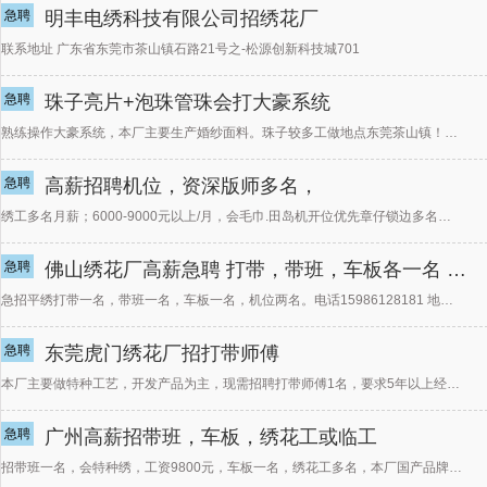
急聘
明丰电绣科技有限公司招绣花厂
联系地址 广东省东莞市茶山镇石路21号之-松源创新科技城701
急聘
珠子亮片+泡珠管珠会打大豪系统
熟练操作大豪系统，本厂主要生产婚纱面料。珠子较多工做地点东莞茶山镇！！！
急聘
高薪招聘机位，资深版师多名，
绣工多名月薪；6000-9000元以上/月，会毛巾.田岛机开位优先章仔锁边多名月薪：熟手，7000元
急聘
佛山绣花厂高薪急聘 打带，带班，车板各一名 机位多名
急招平绣打带一名，带班一名，车板一名，机位两名。电话15986128181 地址：佛山祖庙路
急聘
东莞虎门绣花厂招打带师傅
本厂主要做特种工艺，开发产品为主，现需招聘打带师傅1名，要求5年以上经验，会珠片珠子……特种绣，具有
急聘
广州高薪招带班，车板，绣花工或临工
招带班一名，会特种绣，工资9800元，车板一名，绣花工多名，本厂国产品牌设备5台，有多色珠片，毛巾，