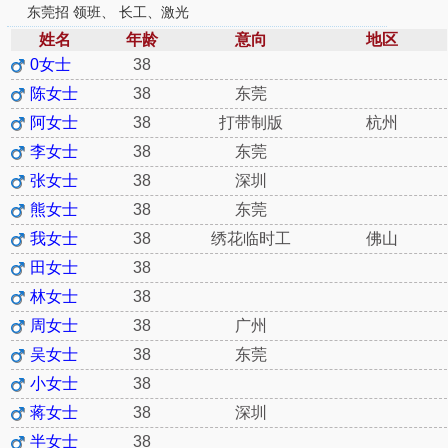
东莞招 领班、 长工、激光
姓名
年龄
意向
地区
0女士
38
陈女士
38
东莞
阿女士
38
打带制版
杭州
李女士
38
东莞
张女士
38
深圳
熊女士
38
东莞
我女士
38
绣花临时工
佛山
田女士
38
林女士
38
周女士
38
广州
吴女士
38
东莞
小女士
38
蒋女士
38
深圳
半女士
38