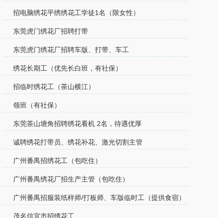
招电脑绣花平绣绣花工学徒1名（限女性）
东莞虎门绣花厂招聘打带
东莞虎门绣花厂招聘车版、打带、车工
绣花长期工（优先长白班，有社保）
招临时绣花工（茶山横江）
领班（有社保）
东莞茶山塘角招聘绣花看机 2名，待遇优厚
诚聘绣花打带员、绣花补花、激光切割主管
广州番禺招绣花工（包吃住）
广州番禺绣花厂招生产主管（包吃住）
广州番禺招服装纸样师/打板师、车版临时工（提供食宿）
茂名信宜市招绣花工