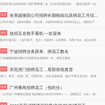
东莞市茶山佳怡绣花厂招打带师傅二名（打水溶花和玩具），裁花边熟手一名，跟单一名，招车工熟手多名，查货
推荐
依美园衡阳公司招聘长期熟练玩具绣花工月综合工资8000-10000元/+
公司环境好，福利待遇好，有社保，月薪约8000元-10000元以上，现因生产需要，大量招聘熟练绣花工
推荐
急招五名熟手看机~~欢迎来
熟手打版2名- -（会打珠子、亮片）月薪9K- -13K绣补、车骨/ 车位、机台长期工多名、不要炒更
推荐
宁波招聘业务跟单、绣花工数名
宁波越隆绣服有限公司招绣花业务跟单一名，绣花工数名
推荐
东莞虎门招绣花工，尾部剪线查货
虎门，熟手，全新厂房，空调车间，10台全新机器，裁片平绣大花为主，联系人：陈生18967137222
推荐
广州番禺招绣花工（包吃住）
（公司在广州番禺石基镇 电话/微信13632120997）一、招绣花工（4名） 9000-1