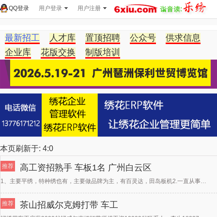
QQ登录
用户登录
用户注册
最新招工
人才库
置顶招聘
公众号
供求信息
企业库
花版交换
制版培训
本页刷新于:
4:0
推荐
高工资招熟手 车板1名 广州白云区
1、主要平绣，特种绣也有，主要做品牌为主，有百灵达，田岛板机2.一直从事车板3年以上3.有意者请打1
推荐
茶山招威尔克姆打带 车工