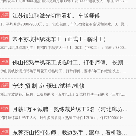
招绣花车工底薪9000起招威尔克姆打带师傅工资10000起联系人：李生18027527269
推荐
江苏镇江聘激光切割看机、车版师傅
1、平均月薪7000-9000元。2、包吃包住，车间/宿舍都有空调和热水。3、男女不限，30-55周
推荐
常平苏坑招绣花车工（正式工+临时工）
本厂以玩具绣花为主！现招以下精英人士！1、车工（正式工）：底薪：7800+计件！夜班补助40元/晚，
推荐
佛山招熟手绣花工或临时工、打带师傅、 长期有货做
佛山黄岐沙溪招聘熟手绣花工或临时工、打带师傅，要求3年工作经验以上，会毛巾绣，月休两天，做服装，包吃
推荐
宁波 招 制版/ 领班 /试样 /机修
浙江宁波绣花厂招聘：1.版师两名（五年以上）2.试样师傅一到两名（三年以上）3.领班师傅两名（三年以
推荐
月薪1万＋诚聘：熟练裁片绣工3名（河北廊坊墨禧刺绣）
招聘熟练裁片绣工 3名，计件多劳多得：熟练工计件1万加＋。保底7000加计件墨禧刺绣招聘啦！你热爱传
推荐
东莞茶山招打带师，裁边熟手，跟单，看机熟手，查货。