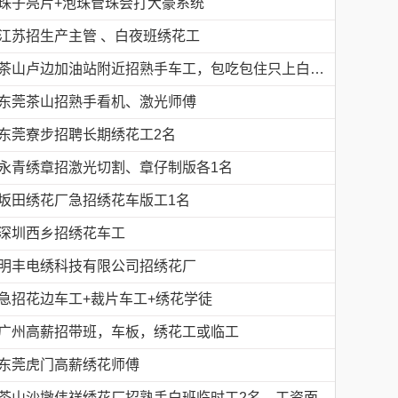
珠子亮片+泡珠管珠会打大豪系统
江苏招生产主管 、白夜班绣花工
茶山卢边加油站附近招熟手车工，包吃包住只上白班，工资面议有的请电德胜13546915117
东莞茶山招熟手看机、激光师傅
东莞寮步招聘长期绣花工2名
永青绣章招激光切割、章仔制版各1名
坂田绣花厂急招绣花车版工1名
深圳西乡招绣花车工
明丰电绣科技有限公司招绣花厂
急招花边车工+裁片车工+绣花学徒
广州高薪招带班，车板，绣花工或临工
东莞虎门高薪绣花师傅
茶山沙墩伟祥绣花厂招熟手白班临时工2名，工资面议，包吃住有的请电18676754153黎生