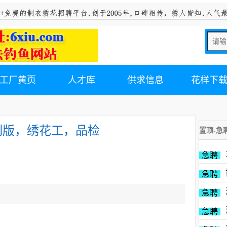
工厂黄页
人才库
供求信息
花样下
制版，绣花工，品检
置顶-急
急聘
急聘
急聘
急聘