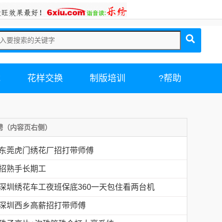
载
花样交换
制版培训
?帮助
聘（内容页右侧）
东莞虎门绣花厂招打带师傅
招熟手长期工
深圳绣花车工夜班保底360一天包住看两台机
深圳西乡高薪招打带师傅