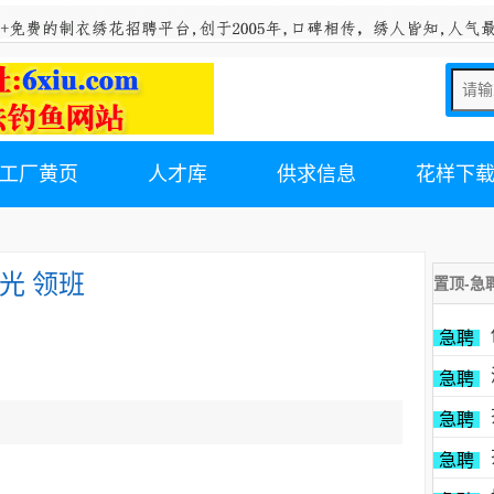
工厂黄页
人才库
供求信息
花样下
光 领班
置顶-急
急聘
急聘
急聘
急聘