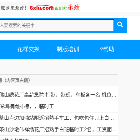
载
花样交换
制版培训
?帮助
聘（内容页右侧）
佛山绣花厂高薪急聘 打带，带班，车板各一名 机位多名
深圳横岗排榜，，临时工
茶山卢边加油站附近招熟手车工，包吃包住只上白班，工资面议有的请电德胜13546915117
茶山沙墩伟祥绣花厂招熟手白班临时工2名，工资面议，包吃住有的请电18676754153黎生