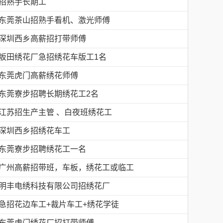
招熟手长期工
东莞茶山招熟手看机、激光师傅
深圳西乡高薪招打带师傅
坂田绣花厂急招绣花车版工1名
东莞虎门高薪绣花师傅
东莞寮步招聘长期绣花工2名
江苏招生产主管 、白夜班绣花工
深圳西乡招绣花车工
东莞寮步招聘绣花工一名
广州高薪招带班，车板，绣花工或临工
明丰电绣科技有限公司招绣花厂
急招花边车工+裁片车工+绣花学徒
东莞虎门绣花厂招打带师傅