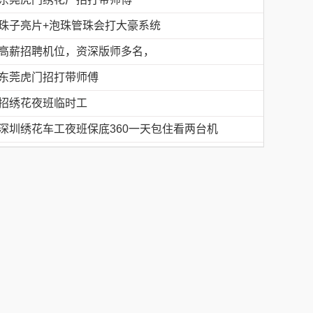
珠子亮片+泡珠管珠会打大豪系统
高薪招聘机位，资深版师多名，
东莞虎门招打带师傅
招绣花夜班临时工
深圳绣花车工夜班保底360一天包住看两台机