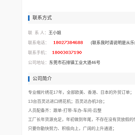
联系方式
联 系 人：
王小姐
联系电话：
(联系我时请说明是从乐
联系手机：
公司地址：
东莞市石排镇工业大道46号
公司简介
专业帽片绣花17年，全部欧美、香港、日本的外贸订单；
13台百灵达进口绣花机；百灵达办机3台；
人员配备齐：跟单-打带-车办-车间-后整
工厂长年货源充足，年初做到年尾，不存在没有货放假的
只要你勤快努力、积极向上，广阔的上升通道；