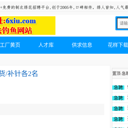
工厂黄页
人才库
供求信息
花样下
货/补针各2名
置顶-急
急聘
急聘
急聘
急聘