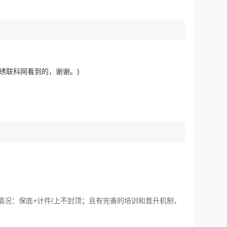
绣联科网看到的，谢谢。)
情况：保底+计件/上不封顶；且有完善的培训和晋升机制，