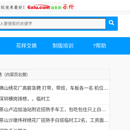
载
花样交换
制版培训
?帮助
聘（内容页右侧）
佛山绣花厂高薪急聘 打带，带班，车板各一名 机位多名
深圳横岗排榜，，临时工
茶山卢边加油站附近招熟手车工，包吃包住只上白班，工资面议有的请电德胜13546915117
茶山沙墩伟祥绣花厂招熟手白班临时工2名，工资面议，包吃住有的请电18676754153黎生