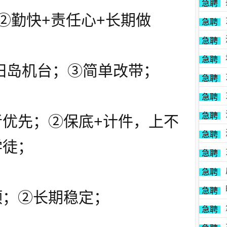
急聘
②勤快+责任心+长期做
急聘
急聘
急聘
田岛机台；③简单改带；
急聘
急聘
急聘
优先；②保底+计件，上不
急聘
学徒；
急聘
急聘
急聘
顶；②长期稳定；
急聘