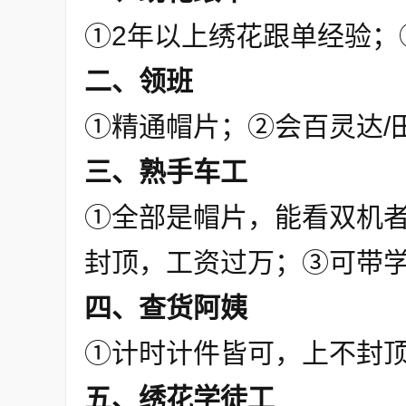
①2年以上绣花跟单经验；
二、领班
①精通帽片；②会百灵达/
三、熟手车工
①全部是帽片，能看双机者
封顶，工资过万；③可带
四、查货阿姨
①计时计件皆可，上不封
五、绣花学徒工