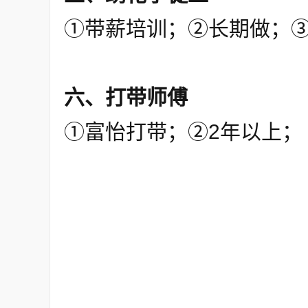
①带薪培训；②长期做；③
六、打带师傅
①富怡打带；②2年以上；