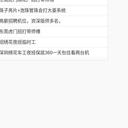
珠子亮片+泡珠管珠会打大豪系统
高薪招聘机位，资深版师多名，
东莞虎门招打带师傅
招绣花夜班临时工
深圳绣花车工夜班保底360一天包住看两台机