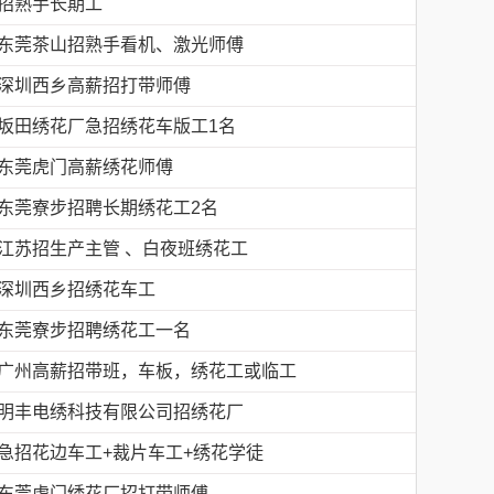
招熟手长期工
东莞茶山招熟手看机、激光师傅
深圳西乡高薪招打带师傅
坂田绣花厂急招绣花车版工1名
东莞虎门高薪绣花师傅
东莞寮步招聘长期绣花工2名
江苏招生产主管 、白夜班绣花工
深圳西乡招绣花车工
东莞寮步招聘绣花工一名
广州高薪招带班，车板，绣花工或临工
明丰电绣科技有限公司招绣花厂
急招花边车工+裁片车工+绣花学徒
东莞虎门绣花厂招打带师傅