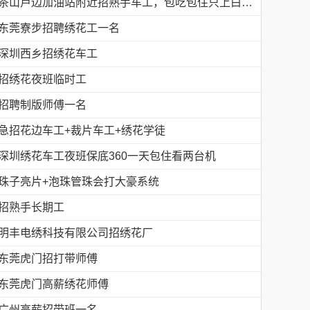
茶山卢边加油站附近招熟手车工，包吃包住只上白班，工资面议有的请电德胜13546915117
东莞寮步招聘绣花工一名
深圳西乡招绣花车工
招绣花夜班临时工
招聘制版师傅一名
急招花边车工+裁片车工+绣花学徒
深圳绣花车工夜班保底360一天包住看两台机
珠子亮片+泡珠管珠会打大豪系统
招熟手长期工
明丰电绣科技有限公司招绣花厂
东莞虎门招打带师傅
东莞虎门高薪绣花师傅
广州高薪招带班一名