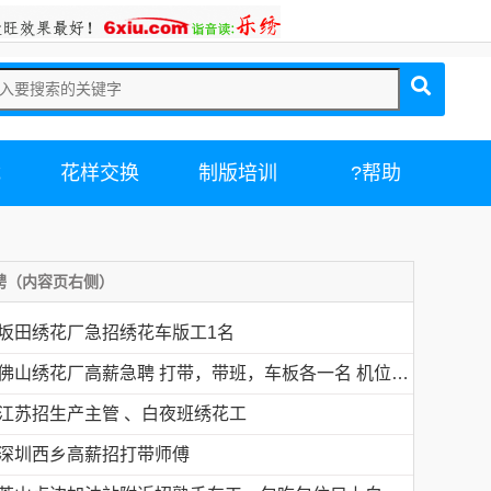
载
花样交换
制版培训
?帮助
聘（内容页右侧）
坂田绣花厂急招绣花车版工1名
佛山绣花厂高薪急聘 打带，带班，车板各一名 机位多名
江苏招生产主管 、白夜班绣花工
深圳西乡高薪招打带师傅