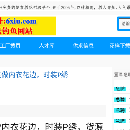
工厂黄页
人才库
供求信息
花样下
做内衣花边，时装P绣
置顶-急
急聘
急聘
急聘
急聘
内衣花边，时装P绣，货源