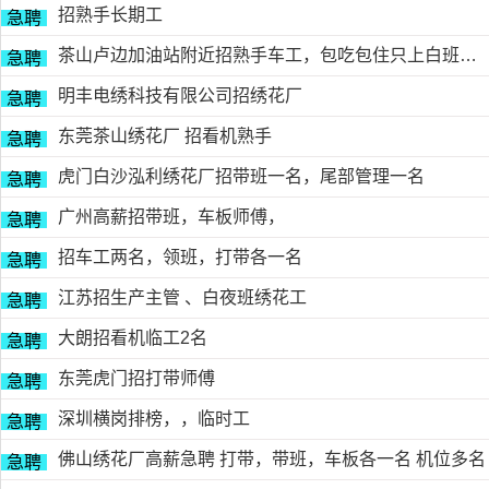
招熟手长期工
急聘
茶山卢边加油站附近招熟手车工，包吃包住只上白班，工资面议有的请电德胜13546915117
急聘
明丰电绣科技有限公司招绣花厂
急聘
东莞茶山绣花厂 招看机熟手
急聘
虎门白沙泓利绣花厂招带班一名，尾部管理一名
急聘
广州高薪招带班，车板师傅，
急聘
招车工两名，领班，打带各一名
急聘
江苏招生产主管 、白夜班绣花工
急聘
大朗招看机临工2名
急聘
东莞虎门招打带师傅
急聘
深圳横岗排榜，，临时工
急聘
佛山绣花厂高薪急聘 打带，带班，车板各一名 机位多名
急聘