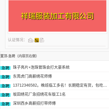
祥瑞服装加工有限公司
认证情况：
置顶-急聘（内容页右侧）
珠子亮片+泡珠管珠会打大豪系统
急聘
东莞虎门高薪绣花师傅
急聘
13712346582。晚班临工多名！长期稳定有货，包吃包住
急聘
坂田绣花厂急招绣花车版工1名
急聘
深圳西乡高薪招打带师傅
急聘