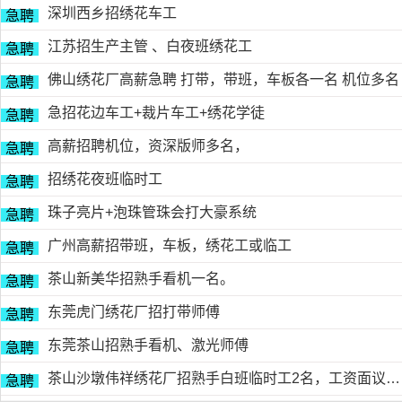
深圳西乡招绣花车工
急聘
江苏招生产主管 、白夜班绣花工
急聘
佛山绣花厂高薪急聘 打带，带班，车板各一名 机位多名
急聘
急招花边车工+裁片车工+绣花学徒
急聘
高薪招聘机位，资深版师多名，
急聘
招绣花夜班临时工
急聘
珠子亮片+泡珠管珠会打大豪系统
急聘
广州高薪招带班，车板，绣花工或临工
急聘
茶山新美华招熟手看机一名。
急聘
东莞虎门绣花厂招打带师傅
急聘
东莞茶山招熟手看机、激光师傅
急聘
茶山沙墩伟祥绣花厂招熟手白班临时工2名，工资面议，包吃住有的请电18676754153黎生
急聘