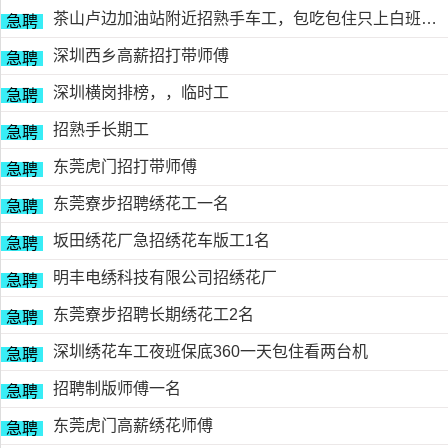
茶山卢边加油站附近招熟手车工，包吃包住只上白班，工资面议有的请电德胜13546915117
急聘
深圳西乡高薪招打带师傅
急聘
深圳横岗排榜，，临时工
急聘
招熟手长期工
急聘
东莞虎门招打带师傅
急聘
东莞寮步招聘绣花工一名
急聘
坂田绣花厂急招绣花车版工1名
急聘
明丰电绣科技有限公司招绣花厂
急聘
东莞寮步招聘长期绣花工2名
急聘
深圳绣花车工夜班保底360一天包住看两台机
急聘
招聘制版师傅一名
急聘
东莞虎门高薪绣花师傅
急聘