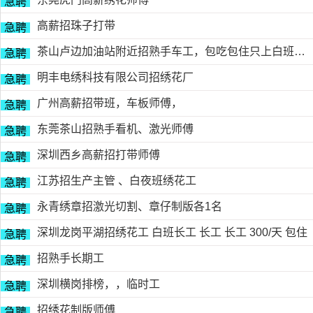
急聘
高薪招珠子打带
急聘
茶山卢边加油站附近招熟手车工，包吃包住只上白班，工资面议有的请电德胜13546915117
急聘
明丰电绣科技有限公司招绣花厂
急聘
广州高薪招带班，车板师傅，
急聘
东莞茶山招熟手看机、激光师傅
急聘
深圳西乡高薪招打带师傅
急聘
江苏招生产主管 、白夜班绣花工
急聘
永青绣章招激光切割、章仔制版各1名
急聘
深圳龙岗平湖招绣花工 白班长工 长工 长工 300/天 包住
急聘
招熟手长期工
急聘
深圳横岗排榜，，临时工
急聘
招绣花制版师傅
急聘