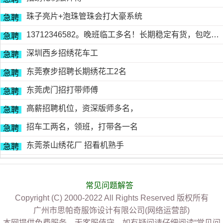
珠子亮片+泡珠管珠会打大豪系统
急聘
13712346582。晚班临工多名！长期稳定有货，包吃包住
急聘
深圳西乡招绣花车工
急聘
东莞寮步招聘长期绣花工2名
急聘
东莞虎门招打带师傅
急聘
高薪招聘机位，资深版师多名，
急聘
招车工两名，领班，打带各一名
急聘
东莞茶山绣花厂 招看机熟手
急聘
常见问题解答
Copyright (C) 2000-2022 All Rights Reserved 版权所有
广州市思帕奇服饰设计有限公司(网络运营部)
本网提供免费服务，无客服值守，如有疑问请仔细阅读“常见问