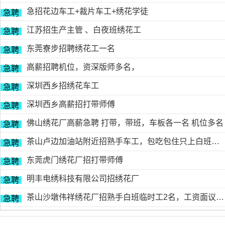
急招花边车工+裁片车工+绣花学徒
急聘
江苏招生产主管 、白夜班绣花工
急聘
东莞寮步招聘绣花工一名
急聘
高薪招聘机位，资深版师多名，
急聘
深圳西乡招绣花车工
急聘
深圳西乡高薪招打带师傅
急聘
佛山绣花厂高薪急聘 打带，带班，车板各一名 机位多名
急聘
茶山卢边加油站附近招熟手车工，包吃包住只上白班，工资面议有的请电德胜13546915117
急聘
东莞虎门绣花厂招打带师傅
急聘
明丰电绣科技有限公司招绣花厂
急聘
茶山沙墩伟祥绣花厂招熟手白班临时工2名，工资面议，包吃住有的请电18676754153黎生
急聘