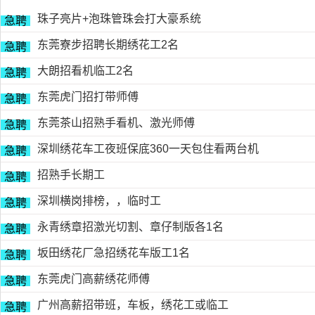
珠子亮片+泡珠管珠会打大豪系统
急聘
东莞寮步招聘长期绣花工2名
急聘
大朗招看机临工2名
急聘
东莞虎门招打带师傅
急聘
东莞茶山招熟手看机、激光师傅
急聘
深圳绣花车工夜班保底360一天包住看两台机
急聘
招熟手长期工
急聘
深圳横岗排榜，，临时工
急聘
永青绣章招激光切割、章仔制版各1名
急聘
坂田绣花厂急招绣花车版工1名
急聘
东莞虎门高薪绣花师傅
急聘
广州高薪招带班，车板，绣花工或临工
急聘