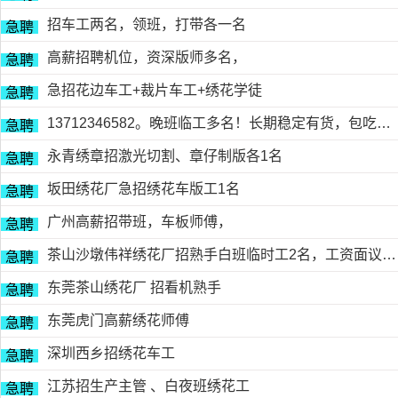
招车工两名，领班，打带各一名
急聘
高薪招聘机位，资深版师多名，
急聘
急招花边车工+裁片车工+绣花学徒
急聘
13712346582。晚班临工多名！长期稳定有货，包吃包住
急聘
永青绣章招激光切割、章仔制版各1名
急聘
坂田绣花厂急招绣花车版工1名
急聘
广州高薪招带班，车板师傅，
急聘
茶山沙墩伟祥绣花厂招熟手白班临时工2名，工资面议，包吃住有的请电18676754153黎生
急聘
东莞茶山绣花厂 招看机熟手
急聘
东莞虎门高薪绣花师傅
急聘
深圳西乡招绣花车工
急聘
江苏招生产主管 、白夜班绣花工
急聘