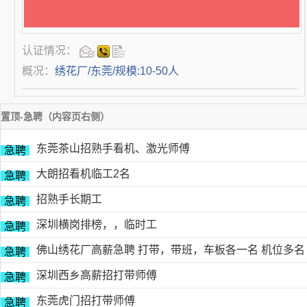
认证情况：
概况：
绣花厂/东莞/规模:10-50人
置顶-急聘（内容页右侧）
东莞茶山招熟手看机、激光师傅
急聘
大朗招看机临工2名
急聘
招熟手长期工
急聘
深圳横岗排榜，，临时工
急聘
佛山绣花厂高薪急聘 打带，带班，车板各一名 机位多名
急聘
深圳西乡高薪招打带师傅
急聘
东莞虎门招打带师傅
急聘