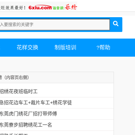
载
花样交换
制版培训
?帮助
聘（内容页右侧）
招绣花夜班临时工
急招花边车工+裁片车工+绣花学徒
东莞虎门绣花厂招打带师傅
东莞寮步招聘绣花工一名