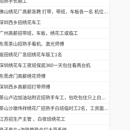
招熟手长期工
佛山绣花厂高薪急聘 打带，带班，车板各一名 机位多名
深圳西乡招绣花车工
广州高薪招带班，车板，绣花工或临工
东莞茶山招熟手看机、激光师傅
坂田绣花厂急招绣花车版工1名
深圳绣花车工夜班保底360一天包住看两台机
东莞虎门高薪绣花师傅
深圳西乡高薪招打带师傅
茶山卢边加油站附近招熟手车工，包吃包住只上白班，工资面议有的请电德胜13546915117
茶山沙墩伟祥绣花厂招熟手白班临时工2名，工资面议，包吃住有的请电18676754153黎生
江苏招生产主管 、白夜班绣花工
珠子亮片+泡珠管珠会打大豪系统