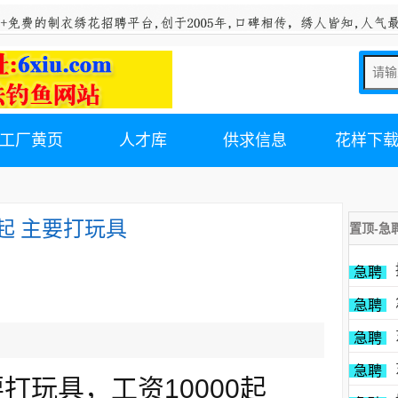
工厂黄页
人才库
供求信息
花样下
起 主要打玩具
置顶-急
急聘
急聘
急聘
急聘
玩具，工资10000起