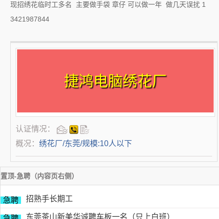
现招绣花临时工多名 主要做手袋 章仔 可以做一年 做几天误扰 1
3421987844
捷鸿电脑绣花厂
认证情况：
概况：
绣花厂/东莞/规模:10人以下
置顶-急聘（内容页右侧）
招熟手长期工
急聘
东莞茶山新美华诚聘车板一名（只上白班）
急聘