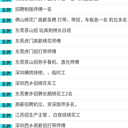
招聘制版师傅一名
急聘
佛山绣花厂高薪急聘 打带，带班，车板各一名 机位多名
急聘
东莞茶山招 玩具刺绣长白班
急聘
东莞虎门高薪绣花师傅
急聘
东莞虎门招打带师傅
急聘
东莞茶山招熟手看机、激光师傅
急聘
深圳横岗排榜，，临时工
急聘
深圳西乡招绣花车工
急聘
东莞寮步招聘长期绣花工2名
急聘
高薪招聘机位，资深版师多名，
急聘
江苏招生产主管 、白夜班绣花工
急聘
深圳西乡高薪招打带师傅
急聘