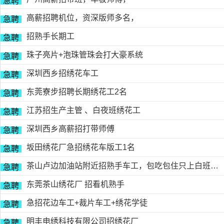
急聘
高薪招聘机位，资深版师多名，
急聘
招熟手长期工
急聘
珠子亮片+泡珠管珠会打大豪系统
急聘
深圳西乡招绣花车工
急聘
东莞寮步招聘长期绣花工2名
急聘
江苏招生产主管 、白夜班绣花工
急聘
深圳西乡高薪招打带师傅
急聘
坂田绣花厂急招绣花车版工1名
急聘
茶山卢边加油站附近招熟手车工，包吃包住只上白班，工资面议有的请电德胜13546915117
急聘
东莞茶山绣花厂 招看机熟手
急聘
急招花边车工+裁片车工+绣花学徒
急聘
明丰电绣科技有限公司招绣花厂
急聘