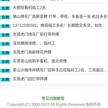
大朗招看机临工2名
急聘
佛山绣花厂高薪急聘 打带，带班，车板各一名 机位多名
急聘
13712346582。晚班临工多名！长期稳定有货，包吃包住
急聘
东莞虎门绣花厂招打带师傅
急聘
深圳横岗排榜，，临时工
急聘
东莞虎门高薪绣花师傅
急聘
东莞茶山招熟手看机、激光师傅
急聘
茶山沙墩伟祥绣花厂招熟手白班临时工2名，工资面议，包吃住有的请电18676754153黎生
急聘
东莞虎门招打带师傅
急聘
常见问题解答
Copyright (C) 2000-2022 All Rights Reserved 版权所有