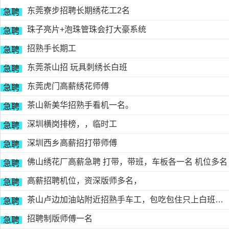
东莞寮步招聘长期绣花工2名
急聘
珠子亮片+泡珠管珠会打大豪系统
急聘
招熟手长期工
急聘
东莞茶山招 玩具刺绣长白班
急聘
东莞虎门高薪绣花师傅
急聘
茶山新美华招熟手看机一名。
急聘
深圳横岗排榜，，临时工
急聘
深圳西乡高薪招打带师傅
急聘
佛山绣花厂高薪急聘 打带，带班，车板各一名 机位多名
急聘
高薪招聘机位，资深版师多名，
急聘
茶山卢边加油站附近招熟手车工，包吃包住只上白班，工资面议有的请电德胜13546915117
急聘
招聘制版师傅一名
急聘