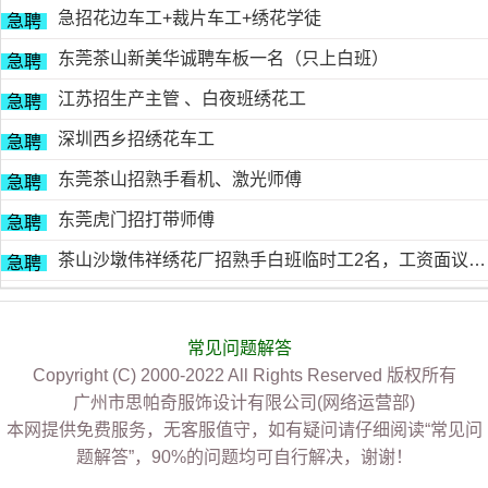
急招花边车工+裁片车工+绣花学徒
急聘
东莞茶山新美华诚聘车板一名（只上白班）
急聘
江苏招生产主管 、白夜班绣花工
急聘
深圳西乡招绣花车工
急聘
东莞茶山招熟手看机、激光师傅
急聘
东莞虎门招打带师傅
急聘
茶山沙墩伟祥绣花厂招熟手白班临时工2名，工资面议，包吃住有的请电18676754153黎生
急聘
常见问题解答
Copyright (C) 2000-2022 All Rights Reserved 版权所有
广州市思帕奇服饰设计有限公司(网络运营部)
本网提供免费服务，无客服值守，如有疑问请仔细阅读“常见问
题解答”，90%的问题均可自行解决，谢谢！